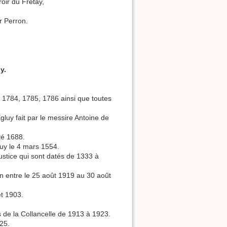
roir du Fretay,
r Perron.
y.
e 1784, 1785, 1786 ainsi que toutes
.
gluy fait par le messire Antoine de
té 1688.
luy le 4 mars 1554.
ustice qui sont datés de 1333 à
 entre le 25 août 1919 au 30 août
et 1903.
 de la Collancelle de 1913 à 1923.
25.