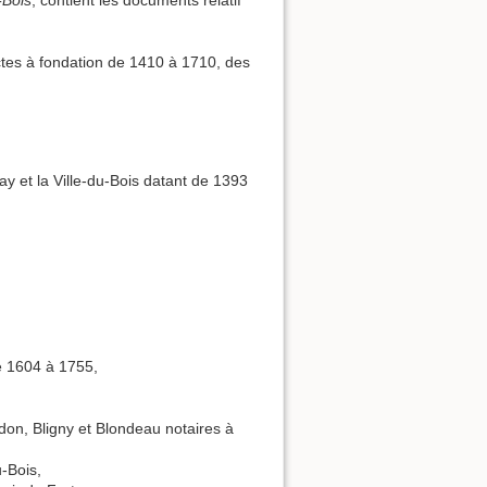
-Bois
, contient les documents relatif
ctes à fondation de 1410 à 1710, des
y et la Ville-du-Bois datant de 1393
e 1604 à 1755,
on, Bligny et Blondeau notaires à
-Bois,