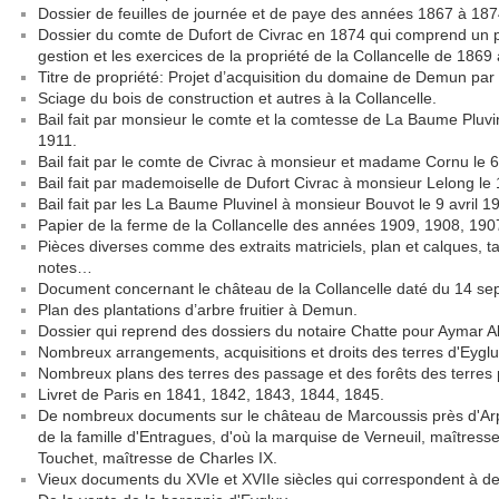
Dossier de feuilles de journée et de paye des années 1867 à 1874
Dossier du comte de Dufort de Civrac en 1874 qui comprend un pe
gestion et les exercices de la propriété de la Collancelle de 1869 
Titre de propriété: Projet d’acquisition du domaine de Demun par l
Sciage du bois de construction et autres à la Collancelle.
Bail fait par monsieur le comte et la comtesse de La Baume Pluvin
1911.
Bail fait par le comte de Civrac à monsieur et madame Cornu le 
Bail fait par mademoiselle de Dufort Civrac à monsieur Lelong le 
Bail fait par les La Baume Pluvinel à monsieur Bouvot le 9 avril 1
Papier de la ferme de la Collancelle des années 1909, 1908, 190
Pièces diverses comme des extraits matriciels, plan et calques,
notes…
Document concernant le château de la Collancelle daté du 14 s
Plan des plantations d’arbre fruitier à Demun.
Dossier qui reprend des dossiers du notaire Chatte pour Aymar A
Nombreux arrangements, acquisitions et droits des terres d'Eygluy
Nombreux plans des terres des passage et des forêts des terr
Livret de Paris en 1841, 1842, 1843, 1844, 1845.
De nombreux documents sur le château de Marcoussis près d'Arpajo
de la famille d'Entragues, d'où la marquise de Verneuil, maîtresse 
Touchet, maîtresse de Charles IX.
Vieux documents du XVIe et XVIIe siècles qui correspondent à d