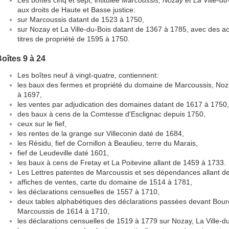
Les boîtes cinq et sept, intitulée
Marcoussis, Nozay et La Ville-du
aux droits de Haute et Basse justice:
sur Marcoussis datant de 1523 à 1750,
sur Nozay et La Ville-du-Bois datant de 1367 à 1785, avec des a
titres de propriété de 1595 à 1750.
oîtes 9 à 24
Les boîtes neuf à vingt-quatre, contiennent:
les baux des fermes et propriété du domaine de Marcoussis, Noza
à 1697,
les ventes par adjudication des domaines datant de 1617 à 1750,
des baux à cens de la Comtesse d'Esclignac depuis 1750,
ceux sur le fief,
les rentes de la grange sur Villeconin daté de 1684,
les Résidu, fief de Cornillon à Beaulieu, terre du Marais,
fief de Leudeville daté 1601,
les baux à cens de Fretay et La Poitevine allant de 1459 à 1733.
Les Lettres patentes de Marcoussis et ses dépendances allant d
affiches de ventes, carte du domaine de 1514 à 1781,
les déclarations censuelles de 1557 à 1710,
deux tables alphabétiques des déclarations passées devant Bourd
Marcoussis de 1614 à 1710,
les déclarations censuelles de 1519 à 1779 sur Nozay, La Ville-du