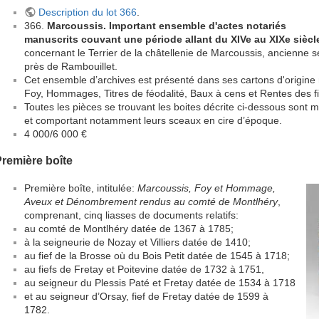
Description du lot 366
.
366.
Marcoussis. Important ensemble d'actes notariés
manuscrits couvant une période allant du XIVe au XIXe siècl
concernant le Terrier de la châtellenie de Marcoussis, ancienne s
près de Rambouillet.
Cet ensemble d’archives est présenté dans ses cartons d'origine 
Foy, Hommages, Titres de féodalité, Baux à cens et Rentes des fi
Toutes les pièces se trouvant les boites décrite ci-dessous sont
et comportant notamment leurs sceaux en cire d’époque.
4 000/6 000 €
remière boîte
Première boîte, intitulée:
Marcoussis, Foy et Hommage,
Aveux et Dénombrement rendus au comté de Montlhéry
,
comprenant, cinq liasses de documents relatifs:
au comté de Montlhéry datée de 1367 à 1785;
à la seigneurie de Nozay et Villiers datée de 1410;
au fief de la Brosse où du Bois Petit datée de 1545 à 1718;
au fiefs de Fretay et Poitevine datée de 1732 à 1751,
au seigneur du Plessis Paté et Fretay datée de 1534 à 1718
et au seigneur d’Orsay, fief de Fretay datée de 1599 à
1782.