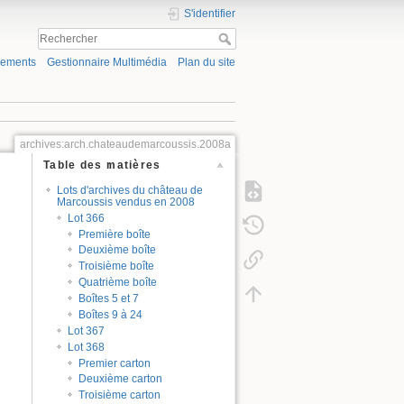
S'identifier
gements
Gestionnaire Multimédia
Plan du site
archives:arch.chateaudemarcoussis.2008a
Table des matières
Lots d'archives du château de
Marcoussis vendus en 2008
Lot 366
Première boîte
Deuxième boîte
Troisième boîte
Quatrième boîte
Boîtes 5 et 7
Boîtes 9 à 24
Lot 367
Lot 368
Premier carton
Deuxième carton
Troisième carton