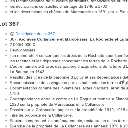
les reconnaissance de plusieurs particuliers, tenanciers sis au ter
les déclarations censuelles d’héritage de 1746 à 1780
et les descriptions du château de Marcoussis en 1691 par le Sieu
Lot 367
Description du lot 367
.
367.
Archives Collancelle et Marcoussis, La Rochette et Églu
2 000/4 000 €
Deux dossiers:
l'un numéroté 4 concernant les droits de la Rochette pour l'anné
les recettes et les dépenses concernant les terres de la Rochette
L'autre numéroté 2 avec des papiers d'acquisitions de la terre d'É
La Baume en 1642.
Résultat des titres de la baronnie d'Égluy et ses dépendances da
Reconnaissance de la vingtaine par les habitants des terres d'Ég
Documentation comme des inventaires, actes d’achats, arrêt de j
1780.
Correspondance entre le comte de La Roque et monsieur Simonin
1923 sur la propriété de Marcoussis et la Collancelle.
Dossier sur la Collancelle, papier sur la propriété de 1919, 1918 
Titre de propriété de la Collancelle.
Papiers comprenant les aménagements, restauration et les terres
Exercice de la propriété de La Collancelle des années: 1878 à 19