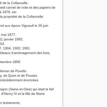
 de la Collancelle.
tit carnet de note et des papiers de
à 1878, etc.
a propriété de la Collancelle.
el aux époux Vignault le 26 juin
6 mai 1877.
11 janvier 1892.
903.
7, 1904, 1902, 1901.
 tableaux d’aménagement des bois,
eptembre 1858.
lleman de Puvelin.
, de Quint et de Poutaix.
es précédemment énoncées.
n (Seine-et-Oise) qui était le fief
d'Henry IV et la fille de Marie
es testaments,