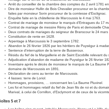
Arrêt du conseiller de la chambre des comptes du 2 avril 1781 en
Dire de monsieur Hullin de Bois Chevalier procureur en la chamb
faites par monsieur Sorin procureur de la comtesse d'Esclignac.
Enquête faite en la châtellenie de Marcoussis le 4 mai 1763.
Contrat de mariage de monsieur le marquis d'Entragues du 17 m
Contrat de mariage de messire Rémy de Paris et demoiselle Char
Deux contrats de mariages du seigneur de Branscour le 24 mars
Constitution de rente en 1628.
Arpentage à Marcoussis le 3 septembre 1782.
Abandon le 26 février 1826 par les héritiers de Puységur à mad
Sentence d'interruption de la terre de Busseroux.
Résidu du fief de la Margaillerie et de Saint Escobille relevant d
Adjudication d'abandon de madame de Puységur le 26 février 18
Inventaire après le décès de monsieur le marquis de La Baume Plu
domaine de Marcoussis en 1891.
Déclaration de cens au terrier de Marcoussis.
4 liasses: terre de Loriol.
Hommages, provisions, … concernant les La Baume Pluvinel.
Les foi et hommages relatif du fief de Jean fils de roi et du do
Marival, à celui de Cornillon, d'Esclymont et de ceux de la vicom
oîtes 5 et 7