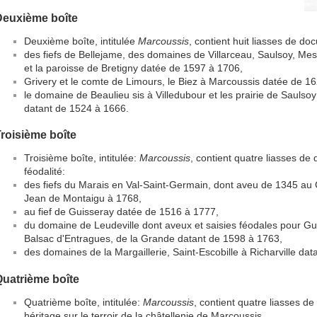
Deuxième boîte
Deuxième boîte, intitulée
Marcoussis
, contient huit liasses de doc
des fiefs de Bellejame, des domaines de Villarceau, Saulsoy, Mes
et la paroisse de Bretigny datée de 1597 à 1706,
Grivery et le comte de Limours, le Biez à Marcoussis datée de 1
le domaine de Beaulieu sis à Villedubour et les prairie de Saulso
datant de 1524 à 1666.
roisième boîte
Troisième boîte, intitulée:
Marcoussis
, contient quatre liasses de 
féodalité:
des fiefs du Marais en Val-Saint-Germain, dont aveu de 1345 a
Jean de Montaigu à 1768,
au fief de Guisseray datée de 1516 à 1777,
du domaine de Leudeville dont aveux et saisies féodales pour Gu
Balsac d'Entragues, de la Grande datant de 1598 à 1763,
des domaines de la Margaillerie, Saint-Escobille à Richarville da
uatrième boîte
Quatrième boîte, intitulée:
Marcoussis
, contient quatre liasses d
héritage sur le terroir de la châtellenie de Marcoussis.