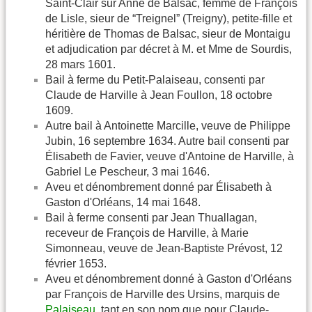
Saint-Clair sur Anne de Balsac, femme de François
de Lisle, sieur de “Treignel” (Treigny), petite-fille et
héritière de Thomas de Balsac, sieur de Montaigu
et adjudication par décret à M. et Mme de Sourdis,
28 mars 1601.
Bail à ferme du Petit-Palaiseau, consenti par
Claude de Harville à Jean Foullon, 18 octobre
1609.
Autre bail à Antoinette Marcille, veuve de Philippe
Jubin, 16 septembre 1634. Autre bail consenti par
Élisabeth de Favier, veuve d'Antoine de Harville, à
Gabriel Le Pescheur, 3 mai 1646.
Aveu et dénombrement donné par Élisabeth à
Gaston d'Orléans, 14 mai 1648.
Bail à ferme consenti par Jean Thuallagan,
receveur de François de Harville, à Marie
Simonneau, veuve de Jean-Baptiste Prévost, 12
février 1653.
Aveu et dénombrement donné à Gaston d'Orléans
par François de Harville des Ursins, marquis de
Palaiseau
, tant en son nom que pour Claude-