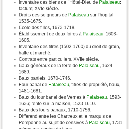
Inventaire des biens de l'Hôtel-Dieu de
Palaiseau
;
factum; XVIe siècle.
Droits des seigneurs de
Palaiseau
sur l'hôpital,
1535-1675.
École des filles, 1673-1718.
Établissement de deux foires à
Palaiseau
, 1603-
1605.
Inventaire des titres (1502-1760) du droit de grain,
halle et marché.
Contrats entre particuliers, XVIIe siècle.
Baux généraux de la terre de
Palaiseau
, 1624-
1689.
Baux partiels, 1670-1746.
Four banal de
Palaiseau
, titres de propriété, baux,
1481-1681.
Baux du four banal des Vernes à
Palaiseau
, 1593-
1636; rente sur la maison, 1523-1610.
Baux des fours banaux, 1710-1756.
Différend entre les Chartreux et le marquis de
Pomponne au sujet de censives à
Palaiseau
, 1731;
mémoires, copies de titres.