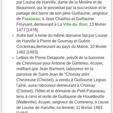
par Louise de Harville, dame de la Minière et de
Beaumont, qui le possédait par la succession et le
partage des biens de son père Guillaume, seigneur
de
Palaiseau
, à Jean Chaillou et Guillaume
Froysant, demeurant à
La Ville-du- Bois
; 13 février
1477 [1478].
Autre bail à rente du même domaine fait par Louise
de Harville à Pierre de Gournay et Guérin
Coctereau,demeurant au pays du Maine, 10 février
1482 [1483].
Lettres de Pierre Delaporte, prévôt de la baronnie
de Chevreuse pour Antoine de Ganteleu, écuyer,
notifiant que Jean Barmont, laboureur en la
paroisse de Saint-Jean de “Choisay près
Chevreuse (Choisel), a vendu à Guillaume Legras
l'aîné, aussi laboureur demeurant à Choisay
(Choisel), l'hôtel et le domaine du Petit-Palaiseau,
tenu à cens et rente de Guillaume de Houetteville
(Watteville), écuyer, seigneur de Commeny, à cause
de Louise de Harville, sa femme; 11 février 1483