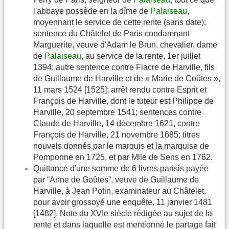
l'abbaye possède en la dîme de
Palaiseau
,
moyennant le service de cette rente (sans date);
sentence du Châtelet de Paris condamnant
Marguerite, veuve d'Adam le Brun, chevalier, dame
de
Palaiseau
, au service de la rente, 1er juillet
1394; autre sentence contre Fiacre de Harville, fils
de Guillaume de Harville et de « Marie de Coûtes »,
11 mars 1524 [1525]; arrêt rendu contre Esprit et
François de Harville, dont le tuteur est Philippe de
Harville, 20 septembre 1541; sentences contre
Claude de Harville, 14 décembre 1621, contre
François de Harville, 21 novembre 1685; titres
nouvels donnés par le marquis et la marquise de
Pomponne en 1725, et par Mlle de Sens en 1762.
Quittance d'une somme de 6 livres parisis payée
par “Anne de Goûtes”, veuve de Guillaume de
Harville, à Jean Potin, examinateur au Châtelet,
pour avoir grossoyé une enquête, 11 janvier 1481
[1482]. Note du XVIe siècle rédigée au sujet de la
rente et dans laquelle est mentionné le partage fait