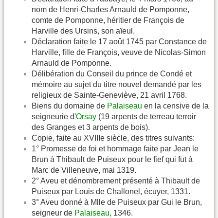
nom de Henri-Charles Arnauld de Pomponne,
comte de Pomponne, héritier de François de
Harville des Ursins, son aïeul.
Déclaration faite le 17 août 1745 par Constance de
Harville, fille de François, veuve de Nicolas-Simon
Arnauld de Pomponne.
Délibération du Conseil du prince de Condé et
mémoire au sujet du titre nouvel demandé par les
religieux de Sainte-Geneviève, 21 avril 1768.
Biens du domaine de
Palaiseau
en la censive de la
seigneurie d'
Orsay
(19 arpents de terreau terroir
des Granges et 3 arpents de bois).
Copie, faite au XVIIIe siècle, des titres suivants:
1° Promesse de foi et hommage faite par Jean le
Brun à Thibault de Puiseux pour le fief qui fut à
Marc de Villeneuve, mai 1319.
2° Aveu et dénombrement présenté à Thibault de
Puiseux par Louis de Challonel, écuyer, 1331.
3° Aveu donné à Mlle de Puiseux par Gui le Brun,
seigneur de
Palaiseau
, 1346.