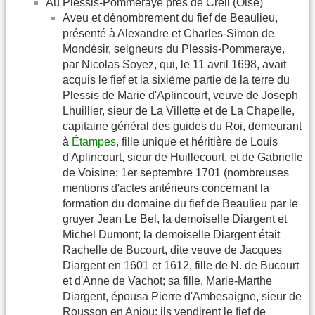
Au Plessis-Pommeraye près de Creil (Oise)
Aveu et dénombrement du fief de Beaulieu,
présenté à Alexandre et Charles-Simon de
Mondésir, seigneurs du Plessis-Pommeraye,
par Nicolas Soyez, qui, le 11 avril 1698, avait
acquis le fief et la sixième partie de la terre du
Plessis de Marie d'Aplincourt, veuve de Joseph
Lhuillier, sieur de La Villette et de La Chapelle,
capitaine général des guides du Roi, demeurant
à
Étampes
, fille unique et héritière de Louis
d'Aplincourt, sieur de Huillecourt, et de Gabrielle
de Voisine; 1er septembre 1701 (nombreuses
mentions d'actes antérieurs concernant la
formation du domaine du fief de Beaulieu par le
gruyer Jean Le Bel, la demoiselle Diargent et
Michel Dumont; la demoiselle Diargent était
Rachelle de Bucourt, dite veuve de Jacques
Diargent en 1601 et 1612, fille de N. de Bucourt
et d'Anne de Vachot; sa fille, Marie-Marthe
Diargent, épousa Pierre d'Ambesaigne, sieur de
Rousson en Anjou; ils vendirent le fief de