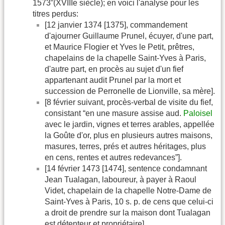
1573”(XVIIIe siècle); en voici l'analyse pour les
titres perdus:
[12 janvier 1374 [1375], commandement
d'ajourner Guillaume Prunel, écuyer, d'une part,
et Maurice Flogier et Yves le Petit, prêtres,
chapelains de la chapelle Saint-Yves à Paris,
d'autre part, en procès au sujet d'un fief
appartenant audit Prunel par la mort et
succession de Perronelle de Lionville, sa mère].
[8 février suivant, procès-verbal de visite du fief,
consistant “en une masure assise aud.
Paloisel
avec le jardin, vignes et terres arables, appellée
la Goûte d'or, plus en plusieurs autres maisons,
masures, terres, prés et autres héritages, plus
en cens, rentes et autres redevances”].
[14 février 1473 [1474], sentence condamnant
Jean Tualagan, laboureur, à payer à Raoul
Videt, chapelain de la chapelle Notre-Dame de
Saint-Yves à Paris, 10 s. p. de cens que celui-ci
a droit de prendre sur la maison dont Tualagan
est détenteur et propriétaire].