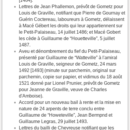
[1484].
Lettres de Jean Phallemon, prévôt de Gometz pour
Louis de Graville, notifiant que Pierre de Gournay et
Guérin Coctereau, laboureurs à Gometz, délaissent
à Macé Gébert les droits qui leur appartiennent sur
le Petit-Palaiseau, 14 juillet 1486; et Macé Gobert
les cède à Guillaume de “Houetteville”, 5 juillet
1487.
Aveu et dénombrement du fief du Petit-Palaiseau,
présenté par Guillaume de “Watteville” à l'amiral
Louis de Graville, seigneur de Gometz, 24 mars
1492 [1493] (minute sur parchemin, original sur
parchemin, copie sur papier, et vidimus du 18 août
1521 donné par Lionel Prunier, prévôt de Gometz
pour Jeanne de Graville, veuve de Charles
d'Amboise).
Accord pour un nouveau bail à rente et la mise en
nature de 24 arpents de terre conclu entre
Guillaume de “Howeteville”, Jean Bermpnd et
Guillaume Legras, 29 juillet 1493.
Lettres du bailli de Chevreuse notifiant que les