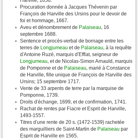
Harville, 1656.
Procuration donnée à Jacques Thévenin par
François de Harville des Ursins pour le devoir de
foi et hommage, 1667.
Aveu et dénombrement de
Palaiseau
, 16
septembre 1688.
Sentence et procès-verbal de bornage entre les
terres de
Longjumeau
et de
Palaiseau
, à la requête
d'Antoine Ruzé, marquis d'Efflat, seigneur de
Longjumeau
, et de Nicolas-Simon Arnauld, marquis
de Pomponne et de
Palaiseau
, marié à Constance
de Harville, fille unique de François de Harville des
Ursins; 15 septembre 1717.
Vente de 33 arpents de terre par la marquise de
Pomponne, 1739.
Droits d'échange, 1699, et de confirmation, 1741.
Rachat de rentes par Fiacre et Esprit de Harville,
1493-1557.
Titres d'une rente de 20 s. (1472-1539) rachetée
des marguilliers de Saint-Martin de
Palaiseau
par
Esprit de Harville en 1565.