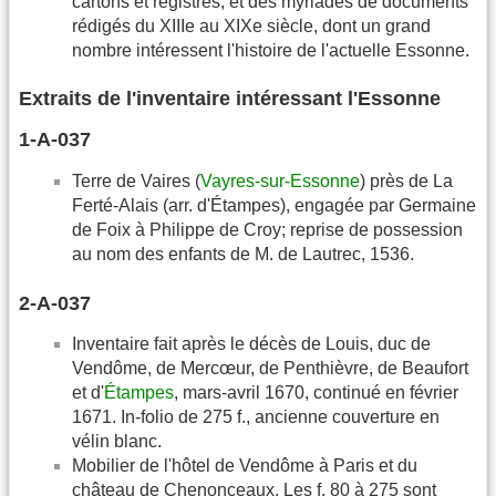
cartons et registres, et des myriades de documents
rédigés du XIIIe au XIXe siècle, dont un grand
nombre intéressent l'histoire de l'actuelle Essonne.
Extraits de l'inventaire intéressant l'Essonne
1-A-037
Terre de Vaires (
Vayres-sur-Essonne
) près de La
Ferté-Alais (arr. d'Étampes), engagée par Germaine
de Foix à Philippe de Croy; reprise de possession
au nom des enfants de M. de Lautrec, 1536.
2-A-037
Inventaire fait après le décès de Louis, duc de
Vendôme, de Mercœur, de Penthièvre, de Beaufort
et d'
Étampes
, mars-avril 1670, continué en février
1671. In-folio de 275 f., ancienne couverture en
vélin blanc.
Mobilier de l'hôtel de Vendôme à Paris et du
château de Chenonceaux. Les f. 80 à 275 sont