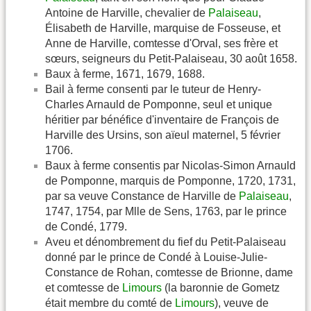
Antoine de Harville, chevalier de
Palaiseau
,
Élisabeth de Harville, marquise de Fosseuse, et
Anne de Harville, comtesse d'Orval, ses frère et
sœurs, seigneurs du Petit-Palaiseau, 30 août 1658.
Baux à ferme, 1671, 1679, 1688.
Bail à ferme consenti par le tuteur de Henry-
Charles Arnauld de Pomponne, seul et unique
héritier par bénéfice d'inventaire de François de
Harville des Ursins, son aïeul maternel, 5 février
1706.
Baux à ferme consentis par Nicolas-Simon Arnauld
de Pomponne, marquis de Pomponne, 1720, 1731,
par sa veuve Constance de Harville de
Palaiseau
,
1747, 1754, par Mlle de Sens, 1763, par le prince
de Condé, 1779.
Aveu et dénombrement du fief du Petit-Palaiseau
donné par le prince de Condé à Louise-Julie-
Constance de Rohan, comtesse de Brionne, dame
et comtesse de
Limours
(la baronnie de Gometz
était membre du comté de
Limours
), veuve de