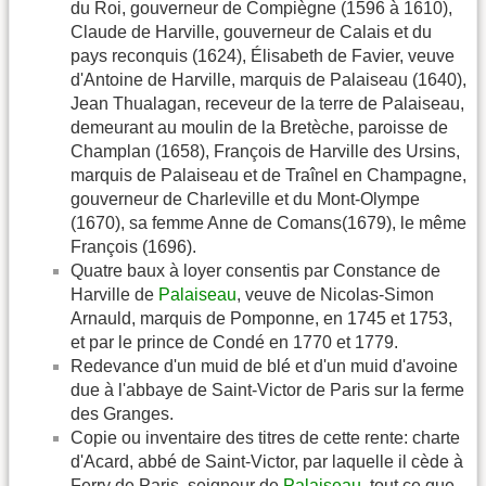
du Roi, gouverneur de Compiègne (1596 à 1610),
Claude de Harville, gouverneur de Calais et du
pays reconquis (1624), Élisabeth de Favier, veuve
d'Antoine de Harville, marquis de Palaiseau (1640),
Jean Thualagan, receveur de la terre de Palaiseau,
demeurant au moulin de la Bretèche, paroisse de
Champlan (1658), François de Harville des Ursins,
marquis de Palaiseau et de Traînel en Champagne,
gouverneur de Charleville et du Mont-Olympe
(1670), sa femme Anne de Comans(1679), le même
François (1696).
Quatre baux à loyer consentis par Constance de
Harville de
Palaiseau
, veuve de Nicolas-Simon
Arnauld, marquis de Pomponne, en 1745 et 1753,
et par le prince de Condé en 1770 et 1779.
Redevance d'un muid de blé et d'un muid d'avoine
due à l'abbaye de Saint-Victor de Paris sur la ferme
des Granges.
Copie ou inventaire des titres de cette rente: charte
d'Acard, abbé de Saint-Victor, par laquelle il cède à
Ferry de Paris, seigneur de
Palaiseau
, tout ce que