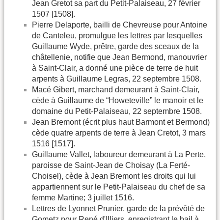
Jean Gretot sa part du Petit-Palaiseau, 27 février
1507 [1508].
Pierre Delaporte, bailli de Chevreuse pour Antoine
de Canteleu, promulgue les lettres par lesquelles
Guillaume Wyde, prêtre, garde des sceaux de la
châtellenie, notifie que Jean Bermond, manouvrier
à Saint-Clair, a donné une pièce de terre de huit
arpents à Guillaume Legras, 22 septembre 1508.
Macé Gibert, marchand demeurant à Saint-Clair,
cède à Guillaume de “Howeteville” le manoir et le
domaine du Petit-Palaiseau, 22 septembre 1508.
Jean Bremont (écrit plus haut Barmont et Bermond)
cède quatre arpents de terre à Jean Cretot, 3 mars
1516 [1517].
Guillaume Vallet, laboureur demeurant à La Perte,
paroisse de Saint-Jean de Choisay (La Ferté-
Choisel), cède à Jean Bremont les droits qui lui
appartiennent sur le Petit-Palaiseau du chef de sa
femme Martine; 3 juillet 1516.
Lettres de Lyonnet Prunier, garde de la prévôté de
Gometz pour René d'Illiers, enregistrant le bail à