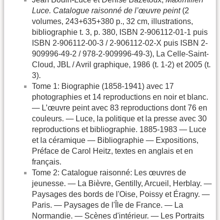
Luce. Catalogue raisonné de l’œuvre peint
(2
volumes, 243+635+380 p., 32 cm, illustrations,
bibliographie t. 3, p. 380, ISBN 2-906112-01-1 puis
ISBN 2-906112-00-3 / 2-906112-02-X puis ISBN 2-
909996-49-2 / 978-2-909996-49-3), La Celle-Saint-
Cloud, JBL / Avril graphique, 1986 (t. 1-2) et 2005 (t.
3).
Tome 1: Biographie (1858-1941) avec 17
photographies et 14 reproductions en noir et blanc.
— L’œuvre peint avec 83 reproductions dont 76 en
couleurs. — Luce, la politique et la presse avec 30
reproductions et bibliographie. 1885-1983 — Luce
et la céramique — Bibliographie — Expositions,
Préface de Carol Heitz, textes en anglais et en
français.
Tome 2: Catalogue raisonné: Les œuvres de
jeunesse. — La Bièvre, Gentilly, Arcueil, Herblay. —
Paysages des bords de l'Oise, Poissy et Éragny. —
Paris. — Paysages de l'Île de France. — La
Normandie. — Scènes d'intérieur. — Les Portraits