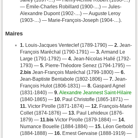
— Émile-Charles Robillard (1900-…) — Jules-
Alexandre Dupont (1902-…) — Auguste Leroy
(1903-…) — Marie-François-Joseph (1904-…).
Maires
1.
Louis-Jacques Venteclef (1789-1790) —
2.
Jean-
François Maréchal (1790-1791) —
3.
Armand Le
Large (1791-1792) —
4.
Jean-Nicolas Hallé (1792-
1793) —
5.
Pierre-Théodore Senez (1794-1795) —
2.bis
Jean-François Maréchal (1799-1800) —
6.
Jean-Baptiste Bentabole (1802-1806) —
7.
Jean-
François Hulot (1806-1831) —
8.
Gaspard Agnel
(1831-1840) —
9.
Alexandre Jeannest Saint-Hilaire
(1840-1865) —
10.
Paul Christofle (1865-1871) —
11.
Victor Pirolle (1871-1874) —
12.
François-Marie
Collet (1874-1876) —
13.
Paul Lehideux (1876-
1879) —
11.bis
Victor Pirolle (1879-1884) —
14.
Numance Bouelle (1884-1884) —
15.
Léon Gerbold
(1884-1888) —
16.
Ernest Gervaise (1888-1919) —