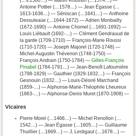
(…v.1560…) — Martin Roussin (…1574…) —
Antoine Pottier (…1578…) — Jean Égasse (…
1613-1636…) — Séniscan (…1641…) — Anthoine
Dessuleaüe (…1644-1672) — Adrien Monbailly
(1672-1690) — Antoine Chomel (…1691-1692) —
Louis Liébault (1692-…) — Clément Gendrauud de
la garde (1709-1710) — François-Marie Roussi
(1710-1720) — Joseph Majorel (1720-1748) —
Michel-Augustin Thévenon (1748-1750) —
François Andrain (1750-1784) —
Gilles-François
Pinabel
(1784-1791…) — Jean-Benoît Lafournière
(1798-1829) — Gauthier (1829-1832…) — François
Gesnouin (1832…) — Louis-Désiré Marchand
(1859-…) — Alphonse-Marie-Théophile Lheureux
(1863-…) — Alphonse-Denis Muret (1870-1908) —
Vicaires
Pierre Morel (…1466…) — Michel Renollon (…
1542…) — Jean Égasse (…1605…) — Guillaume
Thuillier (…1669…) — J. Lestigaut (…1678…) —