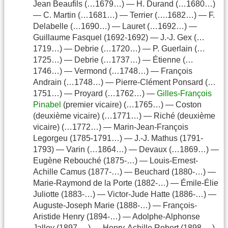
Jean Beaufils (…1679…) — H. Durand (…1680…)
— C. Martin (…1681…) — Terrier (….1682…) — F.
Delabelle (…1690…) — Lauret (…1692…) —
Guillaume Fasquel (1692-1692) — J.-J. Gex (…
1719…) — Debrie (…1720…) — P. Guerlain (…
1725…) — Debrie (…1737…) — Étienne (…
1746…) — Vermond (…1748…) — François
Andrain (…1748…) — Pierre-Clément Ponsard (…
1751…) — Proyard (…1762…) —
Gilles-François
Pinabel
(premier vicaire) (…1765…) — Coston
(deuxième vicaire) (…1771…) — Riché (deuxième
vicaire) (…1772…) — Marin-Jean-François
Legorgeu (1785-1791…) — J.-J. Mathus (1791-
1793) — Varin (…1864…) — Devaux (…1869…) —
Eugène Rebouché (1875-…) — Louis-Ernest-
Achille Camus (1877-…) — Beuchard (1880-…) —
Marie-Raymond de la Porte (1882-…) — Émile-Élie
Juliotte (1883-…) — Victor-Jude Hatte (1886-…) —
Auguste-Joseph Marie (1888-…) — François-
Aristide Henry (1894-…) — Adolphe-Alphonse
Jalley (1897-…) — Henry-Achille Robert (1898-…)