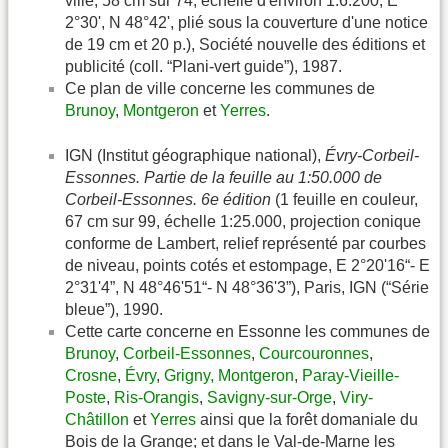
ville, 58 cm sur 74, échelle d'environ 1:6.200, E
2°30', N 48°42', plié sous la couverture d'une notice
de 19 cm et 20 p.), Société nouvelle des éditions et
publicité (coll. “Plani-vert guide”), 1987.
Ce plan de ville concerne les communes de
Brunoy
,
Montgeron
et
Yerres
.
IGN (Institut géographique national),
Évry-Corbeil-
Essonnes. Partie de la feuille au 1:50.000 de
Corbeil-Essonnes. 6e édition
(1 feuille en couleur,
67 cm sur 99, échelle 1:25.000, projection conique
conforme de Lambert, relief représenté par courbes
de niveau, points cotés et estompage, E 2°20'16“- E
2°31'4”, N 48°46'51“- N 48°36'3”), Paris, IGN (“Série
bleue”), 1990.
Cette carte concerne en Essonne les communes de
Brunoy
,
Corbeil-Essonnes
,
Courcouronnes
,
Crosne
,
Évry
,
Grigny,
Montgeron
,
Paray-Vieille-
Poste
,
Ris-Orangis
,
Savigny-sur-Orge
,
Viry-
Châtillon
et
Yerres
ainsi que la forêt domaniale du
Bois de la Grange; et dans le Val-de-Marne les