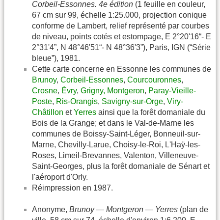
Corbeil-Essonnes. 4e édition
(1 feuille en couleur,
67 cm sur 99, échelle 1:25.000, projection conique
conforme de Lambert, relief représenté par courbes
de niveau, points cotés et estompage, E 2°20'16“- E
2°31'4”, N 48°46'51“- N 48°36'3”), Paris, IGN (“Série
bleue”), 1981.
Cette carte concerne en Essonne les communes de
Brunoy
,
Corbeil-Essonnes
,
Courcouronnes
,
Crosne
,
Évry
,
Grigny,
Montgeron
,
Paray-Vieille-
Poste
,
Ris-Orangis
,
Savigny-sur-Orge
,
Viry-
Châtillon
et
Yerres
ainsi que la forêt domaniale du
Bois de la Grange; et dans le Val-de-Marne les
communes de Boissy-Saint-Léger, Bonneuil-sur-
Marne, Chevilly-Larue, Choisy-le-Roi, L'Haÿ-les-
Roses, Limeil-Brevannes, Valenton, Villeneuve-
Saint-Georges, plus la forêt domaniale de Sénart et
l'aéroport d'Orly.
Réimpression en 1987.
Anonyme,
Brunoy — Montgeron — Yerres
(plan de