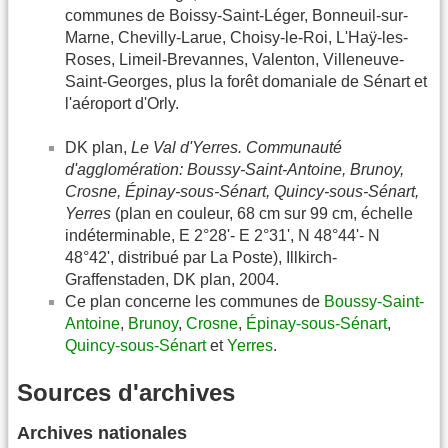
communes de Boissy-Saint-Léger, Bonneuil-sur-
Marne, Chevilly-Larue, Choisy-le-Roi, L'Haÿ-les-
Roses, Limeil-Brevannes, Valenton, Villeneuve-
Saint-Georges, plus la forêt domaniale de Sénart et
l'aéroport d'Orly.
DK plan,
Le Val d'Yerres. Communauté
d'agglomération: Boussy-Saint-Antoine, Brunoy,
Crosne, Épinay-sous-Sénart, Quincy-sous-Sénart,
Yerres
(plan en couleur, 68 cm sur 99 cm, échelle
indéterminable, E 2°28'- E 2°31', N 48°44'- N
48°42', distribué par La Poste), Illkirch-
Graffenstaden, DK plan, 2004.
Ce plan concerne les communes de
Boussy-Saint-
Antoine
,
Brunoy
,
Crosne
,
Épinay-sous-Sénart
,
Quincy-sous-Sénart
et
Yerres
.
Sources d'archives
Archives nationales