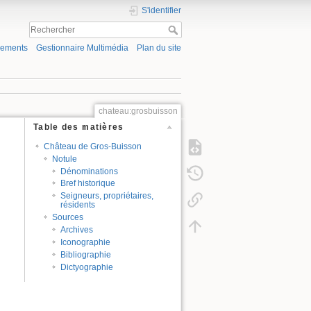
S'identifier
gements
Gestionnaire Multimédia
Plan du site
chateau:grosbuisson
Table des matières
Château de Gros-Buisson
Notule
Dénominations
Bref historique
Seigneurs, propriétaires,
résidents
Sources
Archives
Iconographie
Bibliographie
Dictyographie