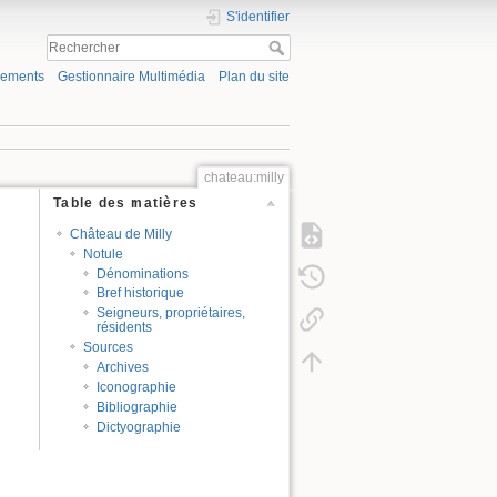
S'identifier
gements
Gestionnaire Multimédia
Plan du site
chateau:milly
Table des matières
Château de Milly
Notule
Dénominations
Bref historique
Seigneurs, propriétaires,
résidents
Sources
Archives
Iconographie
Bibliographie
Dictyographie