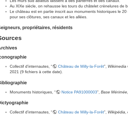
Les murs sud abattus laissent à des parterres et des canaux.
Au XIXe siècle, on rehausse les tours du châtelet crènelures de br
Le château est en partie inscrit aux monuments historiques le 2
pour ses clôtures, ses canaux et les allées.
eigneurs, propriétaires, résidents
Sources
Archives
Iconographie
Collectif d'internautes, “
Château de Milly-la-Forêt
”,
Wikimedia
2021 (9 fichiers à cette date).
ibliographie
Monuments historiques, “
Notice PA91000003
”,
Base Mérimée
Dictyographie
Collectif d'internautes, “
Château de Milly-la-Forêt
”,
Wikipédia
,