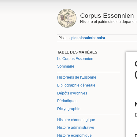
Corpus Essonnien
Histoire et patrimoine du départe
Piste :
plessissaintbenoist
•
TABLE DES MATIÈRES
Le Corpus Essonnien
Sommaire
Historiens de l'Essonne
Bibliographie générale
Dépôts d'Archives
Périodiques
Dictyographie
Histoire chronologique
Histoire administrative
Histoire économique
B