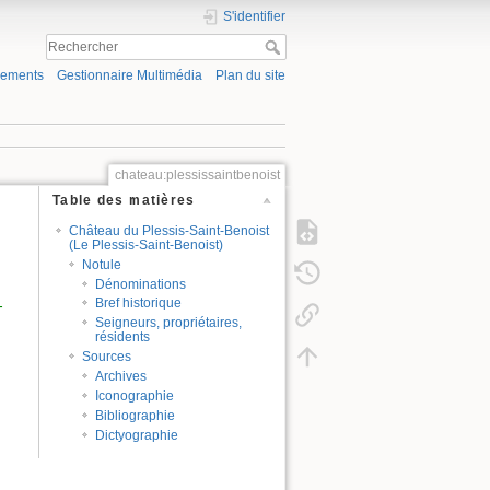
S'identifier
gements
Gestionnaire Multimédia
Plan du site
chateau:plessissaintbenoist
Table des matières
Château du Plessis-Saint-Benoist
(Le Plessis-Saint-Benoist)
Notule
Dénominations
Bref historique
-
Seigneurs, propriétaires,
résidents
Sources
Archives
Iconographie
Bibliographie
Dictyographie