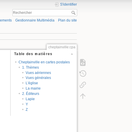
S'identifier
gements
Gestionnaire Multimédia
Plan du site
cheptainville:cpa
Table des matières
Cheptainville en cartes postales
1. Thèmes
Vues aériennes
Vues générales
L'église
La mairie
2. Éditeurs
Lapie
Y
Z