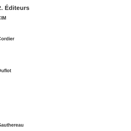
2. Éditeurs
CIM
Cordier
uflot
Gauthereau