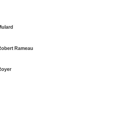
Mulard
Robert Rameau
Royer