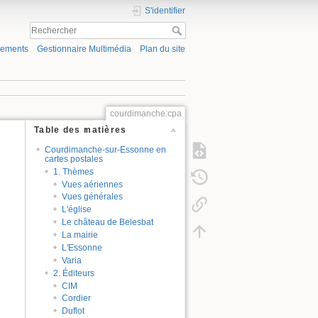
S'identifier
gements
Gestionnaire Multimédia
Plan du site
courdimanche:cpa
Table des matières
Courdimanche-sur-Essonne en
cartes postales
1. Thèmes
Vues aériennes
Vues générales
L'église
Le château de Belesbat
La mairie
L'Essonne
Varia
2. Éditeurs
CIM
Cordier
Duflot