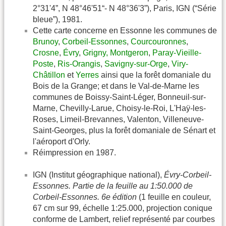
2°31'4”, N 48°46'51“- N 48°36'3”), Paris, IGN (“Série
bleue”), 1981.
Cette carte concerne en Essonne les communes de
Brunoy
,
Corbeil-Essonnes
,
Courcouronnes
,
Crosne
,
Évry
,
Grigny,
Montgeron
,
Paray-Vieille-
Poste
,
Ris-Orangis
,
Savigny-sur-Orge
,
Viry-
Châtillon
et
Yerres
ainsi que la forêt domaniale du
Bois de la Grange; et dans le Val-de-Marne les
communes de Boissy-Saint-Léger, Bonneuil-sur-
Marne, Chevilly-Larue, Choisy-le-Roi, L'Haÿ-les-
Roses, Limeil-Brevannes, Valenton, Villeneuve-
Saint-Georges, plus la forêt domaniale de Sénart et
l'aéroport d'Orly.
Réimpression en 1987.
IGN (Institut géographique national),
Évry-Corbeil-
Essonnes. Partie de la feuille au 1:50.000 de
Corbeil-Essonnes. 6e édition
(1 feuille en couleur,
67 cm sur 99, échelle 1:25.000, projection conique
conforme de Lambert, relief représenté par courbes