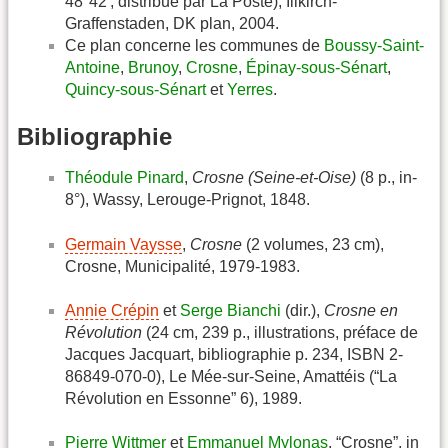
48°42', distribué par La Poste), Illkirch-
Graffenstaden, DK plan, 2004.
Ce plan concerne les communes de
Boussy-Saint-
Antoine
,
Brunoy
,
Crosne
,
Épinay-sous-Sénart
,
Quincy-sous-Sénart
et
Yerres
.
Bibliographie
Théodule Pinard
,
Crosne (Seine-et-Oise)
(8 p., in-
8°), Wassy, Lerouge-Prignot, 1848.
Germain Vaysse
,
Crosne
(2 volumes, 23 cm),
Crosne, Municipalité, 1979-1983.
Annie Crépin
et
Serge Bianchi
(dir.),
Crosne en
Révolution
(24 cm, 239 p., illustrations, préface de
Jacques Jacquart, bibliographie p. 234, ISBN 2-
86849-070-0), Le Mée-sur-Seine, Amattéis (“La
Révolution en Essonne” 6), 1989.
Pierre Wittmer
et
Emmanuel Mylonas
, “Crosne”, in