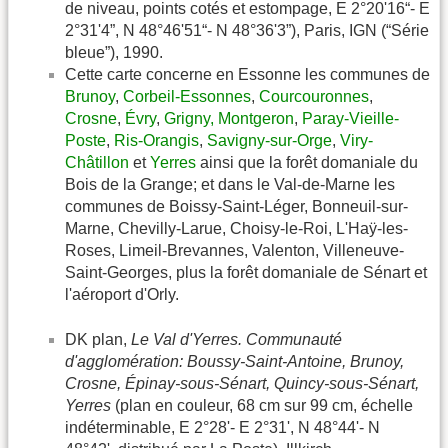
de niveau, points cotés et estompage, E 2°20'16“- E
2°31'4”, N 48°46'51“- N 48°36'3”), Paris, IGN (“Série
bleue”), 1990.
Cette carte concerne en Essonne les communes de
Brunoy
,
Corbeil-Essonnes
,
Courcouronnes
,
Crosne
,
Évry
,
Grigny,
Montgeron
,
Paray-Vieille-
Poste
,
Ris-Orangis
,
Savigny-sur-Orge
,
Viry-
Châtillon
et
Yerres
ainsi que la forêt domaniale du
Bois de la Grange; et dans le Val-de-Marne les
communes de Boissy-Saint-Léger, Bonneuil-sur-
Marne, Chevilly-Larue, Choisy-le-Roi, L'Haÿ-les-
Roses, Limeil-Brevannes, Valenton, Villeneuve-
Saint-Georges, plus la forêt domaniale de Sénart et
l'aéroport d'Orly.
DK plan,
Le Val d'Yerres. Communauté
d'agglomération: Boussy-Saint-Antoine, Brunoy,
Crosne, Épinay-sous-Sénart, Quincy-sous-Sénart,
Yerres
(plan en couleur, 68 cm sur 99 cm, échelle
indéterminable, E 2°28'- E 2°31', N 48°44'- N