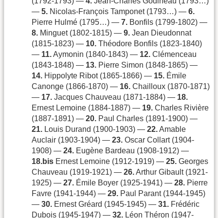
(1792-1793) —
4.
Jean-Charles Godineau (1793…)
—
5.
Nicolas-François Tamponet (1793…) —
6.
Pierre Hulmé (1795…) —
7.
Bonfils (1799-1802) —
8.
Minguet (1802-1815) —
9.
Jean Dieudonnat
(1815-1823) —
10.
Théodore Bonfils (1823-1840)
—
11.
Aymonin (1840-1843) —
12.
Clémenceau
(1843-1848) —
13.
Pierre Simon (1848-1865) —
14.
Hippolyte Ribot (1865-1866) —
15.
Émile
Canonge (1866-1870) —
16.
Chailloux (1870-1871)
—
17.
Jacques Chauveau (1871-1884) —
18.
Ernest Lemoine (1884-1887) —
19.
Charles Rivière
(1887-1891) —
20.
Paul Charles (1891-1900) —
21.
Louis Durand (1900-1903) —
22.
Amable
Auclair (1903-1904) —
23.
Oscar Collart (1904-
1908) —
24.
Eugène Bardeau (1908-1912) —
18.bis
Ernest Lemoine (1912-1919) —
25.
Georges
Chauveau (1919-1921) —
26.
Arthur Gibault (1921-
1925) —
27.
Émile Boyer (1925-1941) —
28.
Pierre
Favre (1941-1944) —
29.
Paul Parant (1944-1945)
—
30.
Ernest Gréard (1945-1945) —
31.
Frédéric
Dubois (1945-1947) —
32.
Léon Théron (1947-