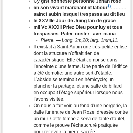
Cy gist honneste personne Jehan rose
1)
en son vivant marchant et labour
……….
sainct aubin lesquel trespassa au dit lieu
le XXVIIIe Jour de Juing lan de grace
mil Vc XXXIII Priez Dieu pour luy et tous
trespasses. Pater. noster . ave. maria.
Pierre. — Long. 2m,20; larg. 1mm,11.
Il existait à Saint-Aubin une très-petite église
dont la structure n'offrait rien de
caractéristique. Elle était comprise dans
l'enceinte d'une ferme. Une partie de l'édifice
a été démolie; une autre sert d'étable.
L'abside se terminait en hémicycle; un
plancher la partage, et une salle de billard
en occupait l'étage supérieur lorsque nous
l'avons visitée.
On nous a fait voir, au fond d'une bergerie, la
dalle funéraire de Jean Roze, dressée contre
un mur. Cette tombe a servi de table d'autel,
comme le prouve l'échaucruré pratiquée
pour recevoir la pierre sacrée.