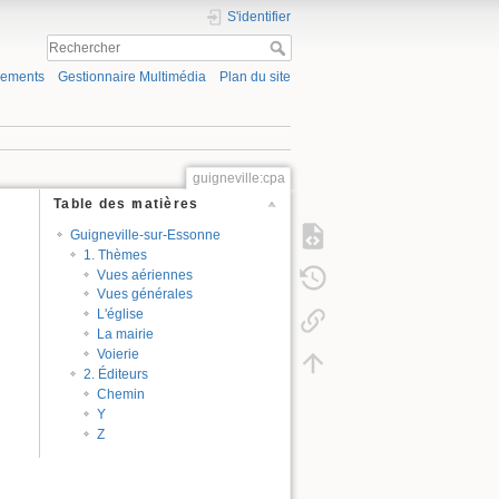
S'identifier
gements
Gestionnaire Multimédia
Plan du site
guigneville:cpa
Table des matières
Guigneville-sur-Essonne
1. Thèmes
Vues aériennes
Vues générales
L'église
La mairie
Voierie
2. Éditeurs
Chemin
Y
Z