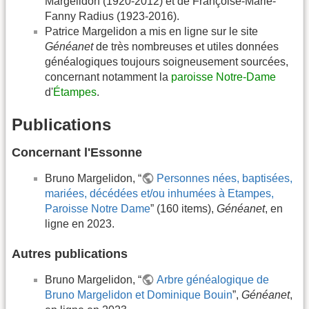
Margelidon (1920-2012) et de Françoise-Marie-
Fanny Radius (1923-2016).
Patrice Margelidon a mis en ligne sur le site
Généanet
de très nombreuses et utiles données
généalogiques toujours soigneusement sourcées,
concernant notamment la
paroisse Notre-Dame
d'
Étampes
.
Publications
Concernant l'Essonne
Bruno Margelidon, “
Personnes nées, baptisées,
mariées, décédées et/ou inhumées à Etampes,
Paroisse Notre Dame
” (160 items),
Généanet
, en
ligne en 2023.
Autres publications
Bruno Margelidon, “
Arbre généalogique de
Bruno Margelidon et Dominique Bouin
”,
Généanet
,