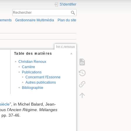
S'identifier
gements
Gestionnaire Multimédia
Plan du site
hn:c.renoux
Table des matières
Christian Renoux
Carrière
Publications
Concernant l'Essonne
Autres publications
Bibliographie
siècle
”, in Michel Balard, Jean-
ous l'Ancien Régime. Mélanges
, pp. 37-46.