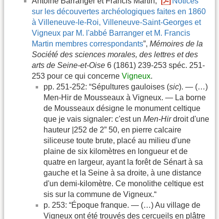
Antoine Barranger et Francis Martin, “
Notices
sur les découvertes archéologiques faites en 1860
à Villeneuve-le-Roi, Villeneuve-Saint-Georges et
Vigneux par M. l'abbé Barranger et M. Francis
Martin membres correspondants
”,
Mémoires de la
Société des sciences morales, des lettres et des
arts de Seine-et-Oise
6 (1861) 239-253 spéc. 251-
253 pour ce qui concerne
Vigneux
.
pp. 251-252: “Sépultures gauloises (
sic
). — (…)
Men-Hir de Mousseaux à Vigneux. — La borne
de Mousseaux désigne le monument celtique
que je vais signaler: c'est un
Men-Hir
droit d'une
hauteur |252 de 2” 50, en pierre calcaire
siliceuse toute brute, placé au milieu d'une
plaine de six kilomètres en longueur et de
quatre en largeur, ayant la forêt de Sénart à sa
gauche et la Seine à sa droite, à une distance
d'un demi-kilomètre. Ce monolithe celtique est
sis sur la commune de Vigneux.“
p. 253: “Époque franque. — (…) Au village de
Vigneux ont été trouvés des cercueils en plâtre