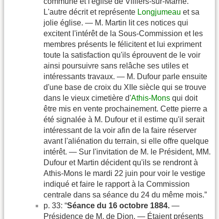
commune et l'église de Villiers-sur-Marne.
L'autre décrit et représente
Longjumeau
et sa
jolie église. — M. Martin lit ces notices qui
excitent l'intérêt de la Sous-Commission et les
membres présents le félicitent et lui expriment
toute la satisfaction qu'ils éprouvent de le voir
ainsi poursuivre sans relâche ses utiles et
intéressants travaux. — M. Dufour parle ensuite
d'une base de croix du XIIe siècle qui se trouve
dans le vieux cimetière d'
Athis-Mons
qui doit
être mis en vente prochainement. Cette pierre a
été signalée à M. Dufour et il estime qu'il serait
intéressant de la voir afin de la faire réserver
avant l'aliénation du terrain, si elle offre quelque
intérêt. — Sur l'invitation de M. le Président, MM.
Dufour et Martin décident qu'ils se rendront à
Athis-Mons le mardi 22 juin pour voir le vestige
indiqué et faire le rapport à la Commission
centrale dans sa séance du 24 du même mois.”
p. 33: “
Séance du 16 octobre 1884.
—
Présidence de M. de Dion. — Étaient présents