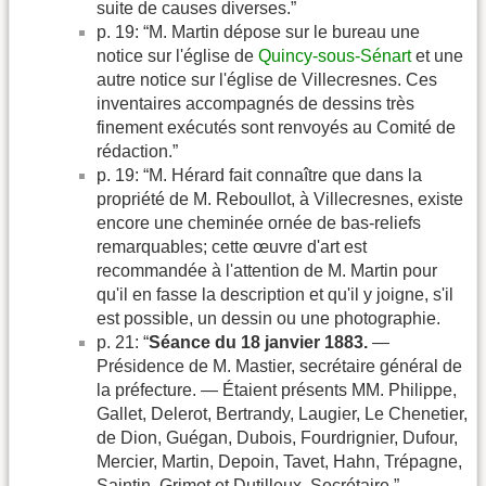
suite de causes diverses.”
p. 19: “M. Martin dépose sur le bureau une
notice sur l'église de
Quincy-sous-Sénart
et une
autre notice sur l'église de Villecresnes. Ces
inventaires accompagnés de dessins très
finement exécutés sont renvoyés au Comité de
rédaction.”
p. 19: “M. Hérard fait connaître que dans la
propriété de M. Reboullot, à Villecresnes, existe
encore une cheminée ornée de bas-reliefs
remarquables; cette œuvre d'art est
recommandée à l'attention de M. Martin pour
qu'il en fasse la description et qu'il y joigne, s'il
est possible, un dessin ou une photographie.
p. 21: “
Séance du 18 janvier 1883.
—
Présidence de M. Mastier, secrétaire général de
la préfecture. — Étaient présents MM. Philippe,
Gallet, Delerot, Bertrandy, Laugier, Le Chenetier,
de Dion, Guégan, Dubois, Fourdrignier, Dufour,
Mercier, Martin, Depoin, Tavet, Hahn, Trépagne,
Saintin, Grimot et Dutilleux, Secrétaire.”