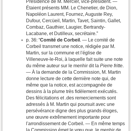
Présidence de M. Mercier, vice-président. —
Étaient présents MM. Le Chenetier, de Dion,
Napoléon Laurent, Fournez, Auguste Rey,
Dufour, Cercüeil, Martin, Tavet, Saintin, Gallet,
Combaz, Gauthier, Laugier, Bertrandy-
Lacabane, et Dutilleux, secrétaire.”
p. 36: “
Comité de Corbeil
. — Le comité de
Corbeil transmet une notice, rédigée par M.
Martin, sur la commune et l'église de
Villeneuve-le-Roi, à laquelle fait suite une note
du même auteur sur le menhir dit la
Pierre fritte
.
— À la demande de la Commission, M. Martin
donne lecture de cette dernière note qui, de
même que la notice, est accompagnée de
dessins à la plume très fidèlement exécutés.
Des félicitations et .des remerciements sont
adressés à M. Martin qui poursuit avec une
persévérance digne des plus grands éloges,
une œuvre extrêmement importante pour
l'arrondissement de Corbeil. — En même temps
la Commission émet le vœu que. le menhir de