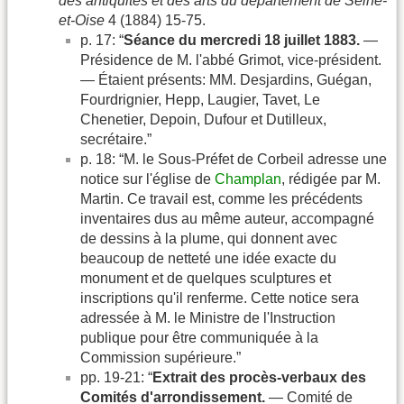
des antiquités et des arts du département de Seine-
et-Oise
4 (1884) 15-75.
p. 17: “
Séance du mercredi 18 juillet 1883.
—
Présidence de M. l'abbé Grimot, vice-président.
— Étaient présents: MM. Desjardins, Guégan,
Fourdrignier, Hepp, Laugier, Tavet, Le
Chenetier, Depoin, Dufour et Dutilleux,
secrétaire.”
p. 18: “M. le Sous-Préfet de Corbeil adresse une
notice sur l'église de
Champlan
, rédigée par M.
Martin. Ce travail est, comme les précédents
inventaires dus au même auteur, accompagné
de dessins à la plume, qui donnent avec
beaucoup de netteté une idée exacte du
monument et de quelques sculptures et
inscriptions qu'il renferme. Cette notice sera
adressée à M. le Ministre de l'Instruction
publique pour être communiquée à la
Commission supérieure.”
pp. 19-21: “
Extrait des procès-verbaux des
Comités d'arrondissement.
— Comité de