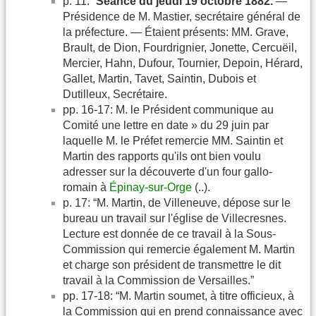
p. 11: “
Séance du jeudi 19 octobre 1882.
—
Présidence de M. Mastier, secrétaire général de
la préfecture. — Étaient présents: MM. Grave,
Brault, de Dion, Fourdrignier, Jonette, Cercuëil,
Mercier, Hahn, Dufour, Tournier, Depoin, Hérard,
Gallet, Martin, Tavet, Saintin, Dubois et
Dutilleux, Secrétaire.
pp. 16-17: M. le Président communique au
Comité une lettre en date » du 29 juin par
laquelle M. le Préfet remercie MM. Saintin et
Martin des rapports qu'ils ont bien voulu
adresser sur la découverte d'un four gallo-
romain à
Épinay-sur-Orge
(..).
p. 17: “M. Martin, de Villeneuve, dépose sur le
bureau un travail sur l'église de Villecresnes.
Lecture est donnée de ce travail à la Sous-
Commission qui remercie également M. Martin
et charge son président de transmettre le dit
travail à la Commission de Versailles.”
pp. 17-18: “M. Martin soumet, à titre officieux, à
la Commission qui en prend connaissance avec