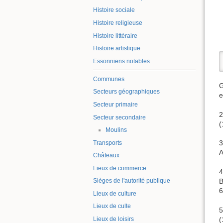
Histoire sociale
Histoire religieuse
Histoire littéraire
Histoire artistique
Essonniens notables
Communes
G
Secteurs géographiques
e
Secteur primaire
2
Secteur secondaire
(
Moulins
3
Transports
A
Châteaux
Lieux de commerce
4
B
Sièges de l'autorité publique
6
Lieux de culture
Lieux de culte
5
(
Lieux de loisirs