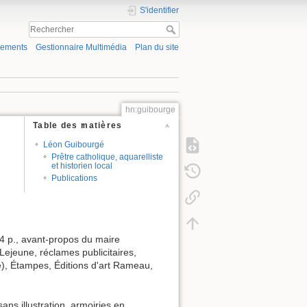
S'identifier
gements
Gestionnaire Multimédia
Plan du site
hn:guibourge
Table des matières
Léon Guibourgé
Prêtre catholique, aquarelliste
et historien local
Publications
64 p., avant-propos du maire
ejeune, réclames publicitaires,
ne), Étampes, Éditions d'art Rameau,
ans illustration, armoiries en