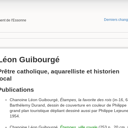
Derniers chan
ment de l'Essonne
Léon Guibourgé
Prêtre catholique, aquarelliste et historien
local
Publications
Chanoine Léon Guibourgé,
Étampes, la favorite des rois
(in-16, 
Barthélemy Durand, dessin de couverture en couleur de Philippe L
grand plan touristique dépliant dessiné aussi par Philippe Lejeu
1954.
Chanoine Léon Guibourgé,
Étampes, ville royale
(253 p., 20 cm, s