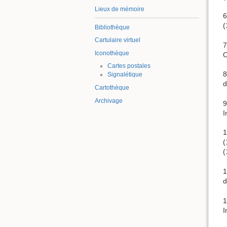
Lieux de mémoire
6
(
Bibliothèque
Cartulaire virtuel
7
Iconothèque
O
Cartes postales
8
Signalétique
d
Cartothèque
Archivage
9
I
1
(
(
1
d
1
I