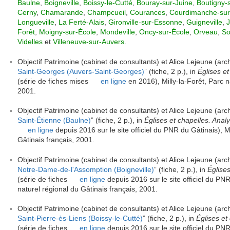
Baulne
,
Boigneville
,
Boissy-le-Cutté
,
Bouray-sur-Juine
,
Boutigny-
Cerny
,
Chamarande
,
Champcueil
,
Courances
,
Courdimanche-su
Longueville
,
La Ferté-Alais
,
Gironville-sur-Essonne
,
Guigneville
,
J
Forêt
,
Moigny-sur-École
,
Mondeville
,
Oncy-sur-École
,
Orveau
,
So
Videlles
et
Villeneuve-sur-Auvers
.
Objectif Patrimoine (cabinet de consultants) et Alice Lejeune (arch
Saint-Georges (Auvers-Saint-Georges)
” (fiche, 2 p.), in
Églises et
(série de fiches mises
en ligne
en 2016), Milly-la-Forêt, Parc n
2001.
Objectif Patrimoine (cabinet de consultants) et Alice Lejeune (arch
Saint-Étienne (Baulne)
” (fiche, 2 p.), in
Églises et chapelles. Anal
en ligne
depuis 2016 sur le site officiel du PNR du Gâtinais), Mi
Gâtinais français, 2001.
Objectif Patrimoine (cabinet de consultants) et Alice Lejeune (arch
Notre-Dame-de-l'Assomption (Boigneville)
” (fiche, 2 p.), in
Églises
(série de fiches
en ligne
depuis 2016 sur le site officiel du PNR
naturel régional du Gâtinais français, 2001.
Objectif Patrimoine (cabinet de consultants) et Alice Lejeune (arch
Saint-Pierre-ès-Liens (Boissy-le-Cutté)
” (fiche, 2 p.), in
Églises et
(série de fiches
en ligne
depuis 2016 sur le site officiel du PNR