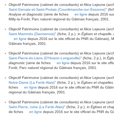
Objectif Patrimoine (cabinet de consultants) et Alice Lejeune (arch
Saint-Gervais-et-Saint-Protais (Courdimanche-sur-Essonne)
” (fic
Analyse et diagnostic
(série de fiches
en ligne
depuis 2016 sur 
Milly-la-Forêt, Parc naturel régional du Gâtinais français, 2001.
Objectif Patrimoine (cabinet de consultants) et Alice Lejeune (arch
Saint-Mammès (Dannemois)
” (fiche, 2 p.), in
Églises et chapelle.
en ligne
depuis 2016 sur le site officiel du PNR du Gâtinais), Mi
Gâtinais français, 2001.
Objectif Patrimoine (cabinet de consultants) et Alice Lejeune (arch
Saint-Pierre-ès-Liens (D'Huison-Longueville)
” (fiche, 2 p.), in
Égli
diagnostic
(série de fiches
en ligne
depuis 2016 sur le site offi
Forêt, Parc naturel régional du Gâtinais français, 2001.
Objectif Patrimoine (cabinet de consultants) et Alice Lejeune (arch
Notre-Dame (La Ferté-Alais)
” (fiche, 2 p.), in
Églises et chapelles
fiches
en ligne
depuis 2016 sur le site officiel du PNR du Gâtina
régional du Gâtinais français, 2001.
Objectif Patrimoine (cabinet de consultants) et Alice Lejeune (arch
Saint-Pierre, ruine (La Ferté-Alais)
” (fiche, 2 p.), in
Églises et cha
de fiches
en ligne
depuis 2016 sur le site officiel du PNR du Gât