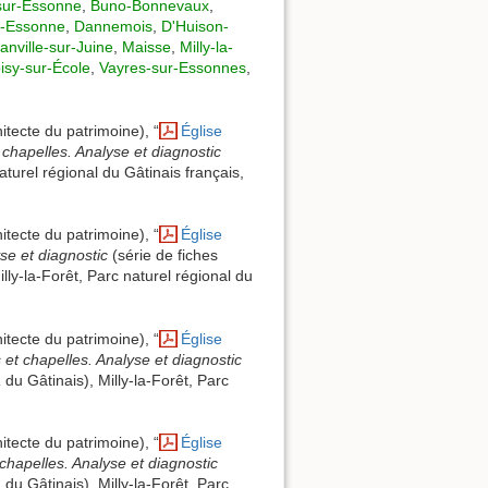
sur-Essonne
,
Buno-Bonnevaux
,
r-Essonne
,
Dannemois
,
D'Huison-
anville-sur-Juine
,
Maisse
,
Milly-la-
isy-sur-École
,
Vayres-sur-Essonnes
,
itecte du patrimoine), “
Église
 chapelles. Analyse et diagnostic
aturel régional du Gâtinais français,
itecte du patrimoine), “
Église
yse et diagnostic
(série de fiches
lly-la-Forêt, Parc naturel régional du
itecte du patrimoine), “
Église
 et chapelles. Analyse et diagnostic
 du Gâtinais), Milly-la-Forêt, Parc
itecte du patrimoine), “
Église
 chapelles. Analyse et diagnostic
 du Gâtinais), Milly-la-Forêt, Parc