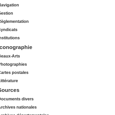
Navigation
Gestion
Règlementation
Syndicats
nstitutions
Iconographie
Beaux-Arts
Photographies
artes postales
ittérature
Sources
Documents divers
rchives nationales