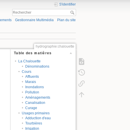
S'identifier
gements
Gestionnaire Multimédia
Plan du site
hydrographie:chalouette
Table des matières
La Chalouette
Dénominations
Cours
Affluents
Marais
Inondations
Pollution
Aménagements
Canalisation
Curage
Usages primaires
Adduction d'eau
Tourbières
Irrigation