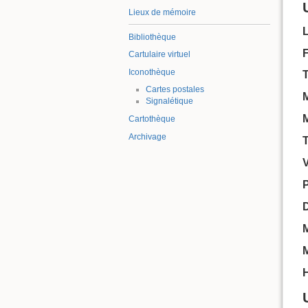
Lieux de mémoire
Bibliothèque
F
Cartulaire virtuel
Iconothèque
Cartes postales
Signalétique
Cartothèque
Archivage
P
M
H