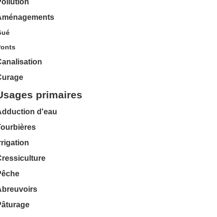
ollution
Aménagements
Gué
onts
analisation
Curage
Usages primaires
Adduction d'eau
Tourbières
rrigation
ressiculture
Pêche
Abreuvoirs
Pâturage