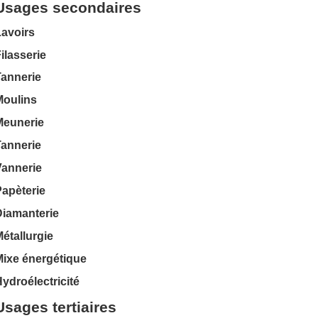
Usages secondaires
Lavoirs
ilasserie
Tannerie
Moulins
Meunerie
Tannerie
Vannerie
apèterie
Diamanterie
étallurgie
Mixe énergétique
ydroélectricité
Usages tertiaires