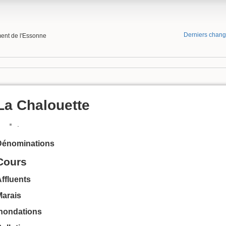
Derniers chan
ment de l'Essonne
La Chalouette
.
Dénominations
Cours
ffluents
Marais
Inondations