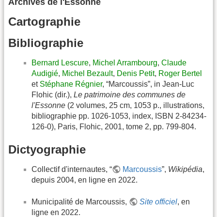
Archives de l'Essonne
Cartographie
Bibliographie
Bernard Lescure
,
Michel Arrambourg
,
Claude
Audigié
,
Michel Bezault
,
Denis Petit
,
Roger Bertel
et
Stéphane Régnier
, “Marcoussis”, in Jean-Luc
Flohic (dir.),
Le patrimoine des communes de
l'Essonne
(2 volumes, 25 cm, 1053 p., illustrations,
bibliographie pp. 1026-1053, index, ISBN 2-84234-
126-0), Paris, Flohic, 2001, tome 2, pp. 799-804.
Dictyographie
Collectif d'internautes, “
Marcoussis
”,
Wikipédia
,
depuis 2004, en ligne en 2022.
Municipalité de Marcoussis,
Site officiel
, en
ligne en 2022.