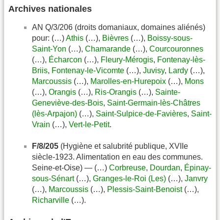
Archives nationales
AN Q/3/206 (droits domaniaux, domaines aliénés)
pour: (…)
Athis
(…),
Bièvres
(…),
Boissy-sous-
Saint-Yon
(…),
Chamarande
(…),
Courcouronnes
(…),
Écharcon
(…),
Fleury-Mérogis
,
Fontenay-lès-
Briis
,
Fontenay-le-Vicomte
(…),
Juvisy
,
Lardy
(…),
Marcoussis
(…),
Marolles-en-Hurepoix
(…),
Mons
(…),
Orangis
(…),
Ris-Orangis
(…),
Sainte-
Geneviève-des-Bois
,
Saint-Germain-lès-Châtres
(lès-Arpajon)
(…),
Saint-Sulpice-de-Favières
,
Saint-
Vrain
(…),
Vert-le-Petit
.
F/8/205
(Hygiène et salubrité publique, XVIIe
siècle-1923. Alimentation en eau des communes.
Seine-et-Oise) — (…)
Corbreuse
,
Dourdan
,
Épinay-
sous-Sénart
(…),
Granges-le-Roi (Les)
(…),
Janvry
(…),
Marcoussis
(…),
Plessis-Saint-Benoist
(…),
Richarville
(…).