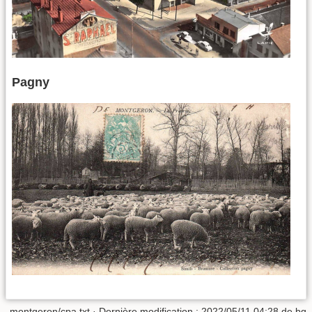
Pagny
montgeron/cpa.txt
· Dernière modification :
2022/05/11 04:28
de
bg