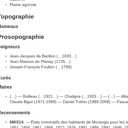
Plaine agricole
Topographie
Hameaux
Prosopographie
Seigneurs
Jean-Jacques de Barillon (…1693…)
Jean Masson de Plissay (1735…)
Joseph-François Foullon (…1789)
Curés
Maires
(…) — Boilleau (…1921…) — Chaligne (…1925…) — (…) — Alb
Claude Bigot (1971-1989) — Daniel Tréhin (1989-2008) — Pasc
Recensements
6M/214.
— États nominatifs des habitants de Morangis pour les 
1851, 1856, 1861, 1866, 1872, 1876, 1881, 1886, 1891, 1896, 1