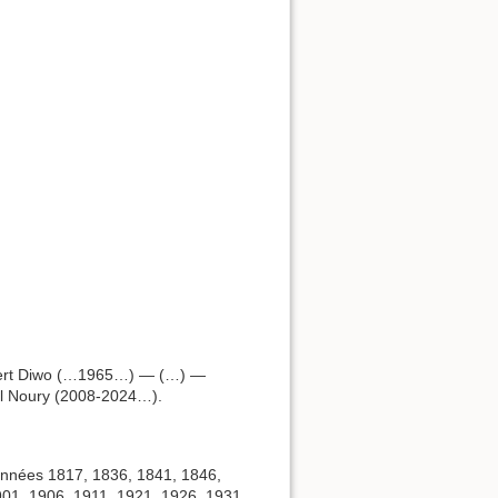
ert Diwo (…1965…) — (…) —
al Noury (2008-2024…).
années 1817, 1836, 1841, 1846,
901, 1906, 1911, 1921, 1926, 1931