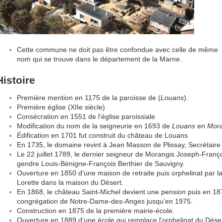
Cette commune ne doit pas être confondue avec celle de même
nom qui se trouve dans le département de la Marne.
Histoire
Première mention en 1175 de la paroisse de (
Louans
).
Première église (XIIe siècle)
Consécration en 1551 de l'église paroissiale
Modification du nom de la seigneurie en 1693 de
Louans
en
Mora
Édification en 1701 fut construit du château de Louans
En 1735, le domaine revint à Jean Masson de Plissay, Secrétaire 
Le 22 juillet 1789, le dernier seigneur de Morangis Joseph-Franç
gendre Louis-Bénigne-François Berthier de Sauvigny.
Ouverture en 1850 d'une maison de retraite puis orphelinat par 
Lorette dans la maison du Désert.
En 1868, le château Saint-Michel devient une pension puis en 187
congrégation de Notre-Dame-des-Anges jusqu’en 1975.
Construction en 1875 de la première mairie-école.
Ouverture en 1889 d'une école qui remplace l'orphelinat du Déser