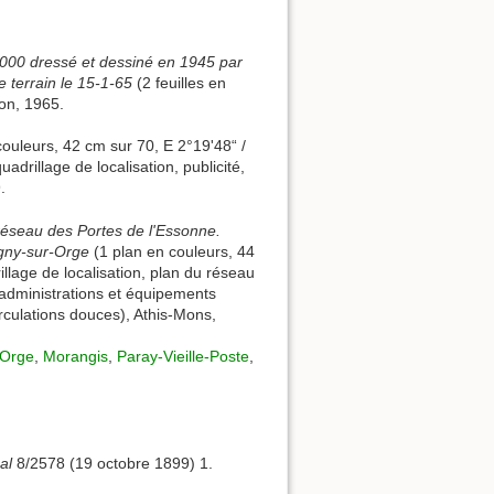
2000 dressé et dessiné en 1945 par
e terrain le 15-1-65
(2 feuilles en
ion, 1965.
ouleurs, 42 cm sur 70, E 2°19'48“ /
adrillage de localisation, publicité,
.
réseau des Portes de l'Essonne.
igny-sur-Orge
(1 plan en couleurs, 44
llage de localisation, plan du réseau
administrations et équipements
irculations douces), Athis-Mons,
-Orge
,
Morangis
,
Paray-Vieille-Poste
,
al
8/2578 (19 octobre 1899) 1.