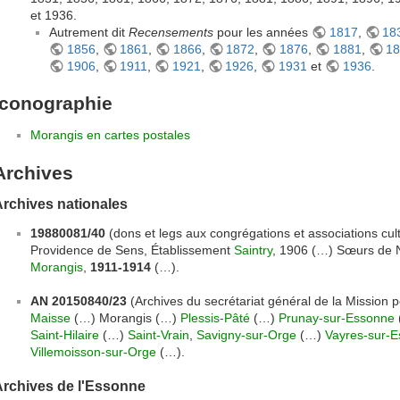
et 1936.
Autrement dit
Recensements
pour les années
1817
,
18
1856
,
1861
,
1866
,
1872
,
1876
,
1881
,
1
1906
,
1911
,
1921
,
1926
,
1931
et
1936
.
Iconographie
Morangis en cartes postales
Archives
rchives nationales
19880081/40
(dons et legs aux congrégations et associations cu
Providence de Sens, Établissement
Saintry
, 1906 (…) Sœurs de 
Morangis
,
1911-1914
(…).
AN 20150840/23
(Archives du secrétariat général de la Mission p
Maisse
(…) Morangis (…)
Plessis-Pâté
(…)
Prunay-sur-Essonne
Saint-Hilaire
(…)
Saint-Vrain
,
Savigny-sur-Orge
(…)
Vayres-sur-
Villemoisson-sur-Orge
(…).
Archives de l'Essonne