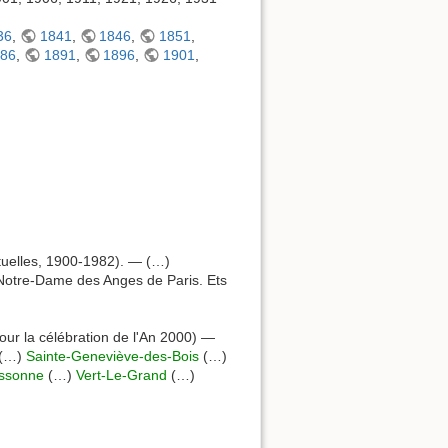
36
,
1841
,
1846
,
1851
,
886
,
1891
,
1896
,
1901
,
ltuelles, 1900-1982). — (…)
Notre-Dame des Anges de Paris. Ets
our la célébration de l'An 2000) —
(…)
Sainte-Geneviève-des-Bois
(…)
Essonne
(…)
Vert-Le-Grand
(…)