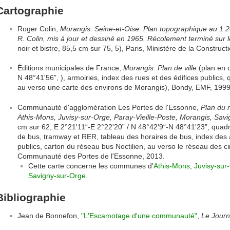
Cartographie
Roger Colin,
Morangis. Seine-et-Oise. Plan topographique au 1:
R. Colin, mis à jour et dessiné en 1965. Récolement terminé sur l
noir et bistre, 85,5 cm sur 75, 5), Paris, Ministère de la Construct
Éditions municipales de France,
Morangis. Plan de ville
(plan en c
N 48°41'56”, ), armoiries, index des rues et des édifices publics, qu
au verso une carte des environs de Morangis), Bondy, EMF, 1999
Communauté d'agglomération Les Portes de l'Essonne,
Plan du 
Athis-Mons, Juvisy-sur-Orge, Paray-Vieille-Poste, Morangis, Sav
cm sur 62, E 2°21'11“-E 2°22'20” / N 48°42'9“-N 48°41'23”, quadri
de bus, tramway et RER, tableau des horaires de bus, index des 
publics, carton du réseau bus Noctilien, au verso le réseau des c
Communauté des Portes de l'Essonne, 2013.
Cette carte concerne les communes d'
Athis-Mons
,
Juvisy-sur
Savigny-sur-Orge
.
Bibliographie
Jean de Bonnefon,
"L'Escamotage d'une communauté"
,
Le Journ