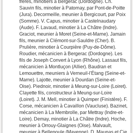
frères, minotiers à Bergerac (Dordogne). Ch.
Sauvin fils, minotier à Patornay, par Pont-de-Poitte
(Jura). Decormeille, meunier à Bergicourt, par Poix
(Somme). V. Capus, minotier à Castelnaudary
(Aude). F. Lavaud, minotier à La Châtre (Indre).
Graciot, meunier à Moret (Seine-et-Marne). Jamain
fils, meunier à Clémont-sur-Sauldre (Cher). B.
Prulière, minotier à Courpière (Puy-de-Dôme).
Roudier, mécanicien à Bergerac (Dordogne). Les
fils de Joseph Convert à Lyon (Rhône). Lassaut fils,
mécanicien à Montluçon (Allier). Baudran et
Lemouettre, meuniers à Verneuil-l'Étang (Seine-et-
Marne). Lajotte, meunier à Dourdan (Seine-et-
Oise). Piednoir, minotier à Meung-sur-Loire (Loiret).
Clayette fils, constructeur à Meung-sur-Loire
(Loiret). J. M. Mell, minotier à Quimper (Finistère). F.
Corse, mécanicien à Cavaillon (Vaucluse). Bazinet,
mécanicien à La Membrolle, par Mettray (Indre-et-
Loire). Demay, minotier à La Châtre (Indre). Hoche,
meunier à Orrouy-Glaignes (Oise). Malvault,
meunier à Bellepoule (Mayenne). D. Maupas et Cie