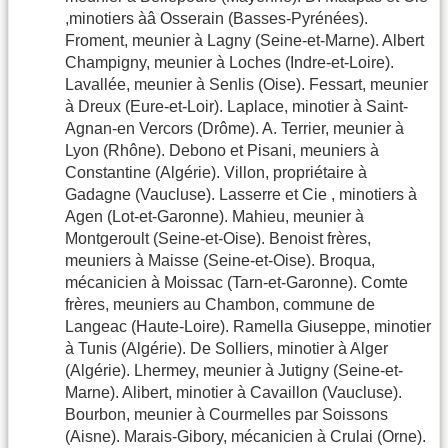
,minotiers àâ Osserain (Basses-Pyrénées).
Froment, meunier à Lagny (Seine-et-Marne). Albert
Champigny, meunier à Loches (Indre-et-Loire).
Lavallée, meunier à Senlis (Oise). Fessart, meunier
à Dreux (Eure-et-Loir). Laplace, minotier à Saint-
Agnan-en Vercors (Drôme). A. Terrier, meunier à
Lyon (Rhône). Debono et Pisani, meuniers à
Constantine (Algérie). Villon, propriétaire à
Gadagne (Vaucluse). Lasserre et Cie , minotiers à
Agen (Lot-et-Garonne). Mahieu, meunier à
Montgeroult (Seine-et-Oise). Benoist frères,
meuniers à Maisse (Seine-et-Oise). Broqua,
mécanicien à Moissac (Tarn-et-Garonne). Comte
frères, meuniers au Chambon, commune de
Langeac (Haute-Loire). Ramella Giuseppe, minotier
à Tunis (Algérie). De Solliers, minotier à Alger
(Algérie). Lhermey, meunier à Jutigny (Seine-et-
Marne). Alibert, minotier à Cavaillon (Vaucluse).
Bourbon, meunier à Courmelles par Soissons
(Aisne). Marais-Gibory, mécanicien à Crulai (Orne).