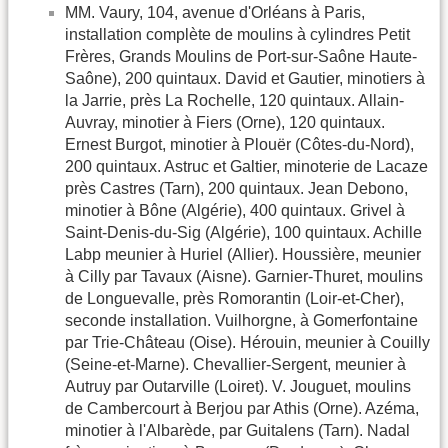
MM. Vaury, 104, avenue d'Orléans à Paris,
installation complète de moulins à cylindres Petit
Frères, Grands Moulins de Port-sur-Saône Haute-
Saône), 200 quintaux. David et Gautier, minotiers à
la Jarrie, près La Rochelle, 120 quintaux. Allain-
Auvray, minotier à Fiers (Orne), 120 quintaux.
Ernest Burgot, minotier à Plouër (Côtes-du-Nord),
200 quintaux. Astruc et Galtier, minoterie de Lacaze
près Castres (Tarn), 200 quintaux. Jean Debono,
minotier à Bône (Algérie), 400 quintaux. Grivel à
Saint-Denis-du-Sig (Algérie), 100 quintaux. Achille
Labp meunier à Huriel (Allier). Houssière, meunier
à Cilly par Tavaux (Aisne). Garnier-Thuret, moulins
de Longuevalle, près Romorantin (Loir-et-Cher),
seconde installation. Vuilhorgne, à Gomerfontaine
par Trie-Château (Oise). Hérouin, meunier à Couilly
(Seine-et-Marne). Chevallier-Sergent, meunier à
Autruy par Outarville (Loiret). V. Jouguet, moulins
de Cambercourt à Berjou par Athis (Orne). Azéma,
minotier à l'Albarède, par Guitalens (Tarn). Nadal