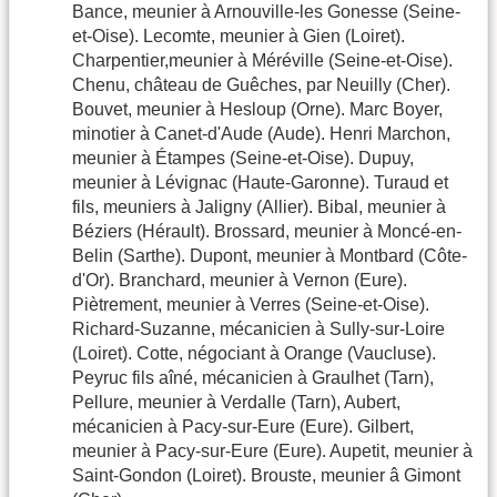
Bance, meunier à Arnouville-les Gonesse (Seine-
et-Oise). Lecomte, meunier à Gien (Loiret).
Charpentier,meunier à Méréville (Seine-et-Oise).
Chenu, château de Guêches, par Neuilly (Cher).
Bouvet, meunier à Hesloup (Orne). Marc Boyer,
minotier à Canet-d'Aude (Aude). Henri Marchon,
meunier à Étampes (Seine-et-Oise). Dupuy,
meunier à Lévignac (Haute-Garonne). Turaud et
fils, meuniers à Jaligny (Allier). Bibal, meunier à
Béziers (Hérault). Brossard, meunier à Moncé-en-
Belin (Sarthe). Dupont, meunier à Montbard (Côte-
d'Or). Branchard, meunier à Vernon (Eure).
Piètrement, meunier à Verres (Seine-et-Oise).
Richard-Suzanne, mécanicien à Sully-sur-Loire
(Loiret). Cotte, négociant à Orange (Vaucluse).
Peyruc fils aîné, mécanicien à Graulhet (Tarn),
Pellure, meunier à Verdalle (Tarn), Aubert,
mécanicien à Pacy-sur-Eure (Eure). Gilbert,
meunier à Pacy-sur-Eure (Eure). Aupetit, meunier à
Saint-Gondon (Loiret). Brouste, meunier â Gimont