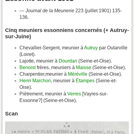
—
Journal de la Meunerie
223 (juillet 1901) 135-
136.
Cinq meuniers essonniens concernés (+ Autruy-
sur-Juine)
Chevallier-Sergent, meunier à
Autruy
par Outarville
(Loiret).
Lajotte, meunier à
Dourdan
(Seine-et-Oise).
Benoist
frères, meuniers à
Maisse
(Seine-et-Oise).
Charpentier,meunier à
Méréville
(Seine-et-Oise).
Henri Marchon
, meunier à
Étampes
(Seine-et-
Oise).
Piètrement, meunier à
Verres
[Vayres-sur-
Essonne?] (Seine-et-Oise).
Scan