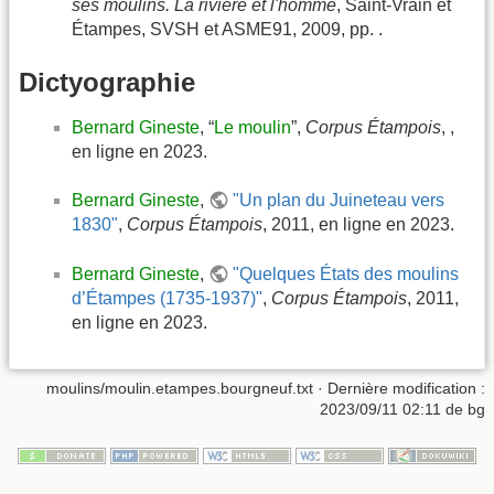
ses moulins. La rivière et l'homme
, Saint-Vrain et
Étampes, SVSH et ASME91, 2009, pp. .
Dictyographie
Bernard Gineste
, “
Le moulin
”,
Corpus Étampois
, ,
en ligne en 2023.
Bernard Gineste
,
"Un plan du Juineteau vers
1830"
,
Corpus Étampois
, 2011, en ligne en 2023.
Bernard Gineste
,
"Quelques États des moulins
d’Étampes (1735-1937)"
,
Corpus Étampois
, 2011,
en ligne en 2023.
moulins/moulin.etampes.bourgneuf.txt
· Dernière modification :
2023/09/11 02:11
de
bg