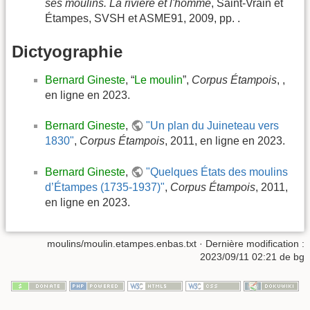
ses moulins. La rivière et l'homme
, Saint-Vrain et
Étampes, SVSH et ASME91, 2009, pp. .
Dictyographie
Bernard Gineste
, “
Le moulin
”,
Corpus Étampois
, ,
en ligne en 2023.
Bernard Gineste
,
"Un plan du Juineteau vers
1830"
,
Corpus Étampois
, 2011, en ligne en 2023.
Bernard Gineste
,
"Quelques États des moulins
d’Étampes (1735-1937)"
,
Corpus Étampois
, 2011,
en ligne en 2023.
moulins/moulin.etampes.enbas.txt
· Dernière modification :
2023/09/11 02:21
de
bg