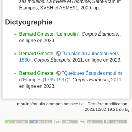
ses moulins. La rivière et l'homme
, Saint-Vrain et
Étampes, SVSH et ASME91, 2009, pp. .
Dictyographie
Bernard Gineste
, “
Le moulin
”,
Corpus Étampois
, ,
en ligne en 2023.
Bernard Gineste
,
"Un plan du Juineteau vers
1830"
,
Corpus Étampois
, 2011, en ligne en 2023.
Bernard Gineste
,
"Quelques États des moulins
d’Étampes (1735-1937)"
,
Corpus Étampois
, 2011,
en ligne en 2023.
moulins/moulin.etampes.hospice.txt
· Dernière modification :
2023/10/02 19:21
de
bg