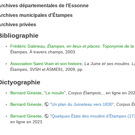
Archives départementales de l'Essonne
Archives municipales d'Étampes
rchives privées
Bibliographie
Frédéric Gatineau
,
Étampes, en lieux et places. Toponymie de la
Étampes, À travers champs, 2003.
Association Saint-Vrain et son histoire
,
La Juine et ses moulins. L
Étampes, SVSH et ASME91, 2009, pp. .
Dictyographie
Bernard Gineste
, “
Le moulin
”,
Corpus Étampois
, , en ligne en 20
Bernard Gineste
,
"Un plan du Juineteau vers 1830"
,
Corpus É
Bernard Gineste
,
"Quelques États des moulins d’Étampes (17
en ligne en 2023.