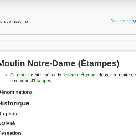
Derniers chan
ment de l'Essonne
Moulin Notre-Dame (Étampes)
Ce
moulin
était situé sur la
Rivière d'Étampes
dans le territoire de
commune d'
Étampes
.
Dénominations
Historique
rigines
ctivité
Cessation