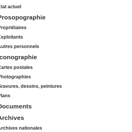
tat actuel
Prosopographie
ropriétaires
xploitants
Autres personnels
Iconographie
artes postales
Photographies
ravures, dessins, peintures
Plans
Documents
Archives
rchives nationales