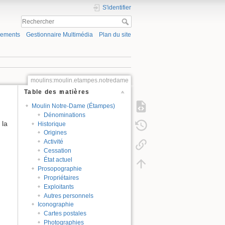
S'identifier
gements
Gestionnaire Multimédia
Plan du site
moulins:moulin.etampes.notredame
Table des matières
Moulin Notre-Dame (Étampes)
Dénominations
 la
Historique
Origines
Activité
Cessation
État actuel
Prosopographie
Propriétaires
Exploitants
Autres personnels
Iconographie
Cartes postales
Photographies