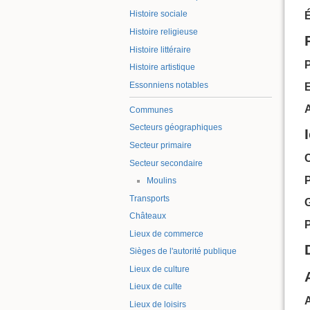
Histoire sociale
É
Histoire religieuse
Histoire littéraire
P
Histoire artistique
Essonniens notables
E
Communes
Secteurs géographiques
Secteur primaire
C
Secteur secondaire
Moulins
Transports
G
Châteaux
Lieux de commerce
Sièges de l'autorité publique
Lieux de culture
Lieux de culte
A
Lieux de loisirs