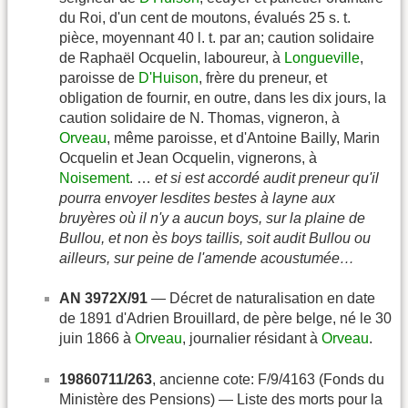
du Roi, d'un cent de moutons, évalués 25 s. t.
pièce, moyennant 40 l. t. par an; caution solidaire
de Raphaël Ocquelin, laboureur, à
Longueville
,
paroisse de
D'Huison
, frère du preneur, et
obligation de fournir, en outre, dans les dix jours, la
caution solidaire de N. Thomas, vigneron, à
Orveau
, même paroisse, et d'Antoine Bailly, Marin
Ocquelin et Jean Ocquelin, vignerons, à
Noisement
. …
et si est accordé audit preneur qu'il
pourra envoyer lesdites bestes à layne aux
bruyères où il n'y a aucun boys, sur la plaine de
Bullou, et non ès boys taillis, soit audit Bullou ou
ailleurs, sur peine de l'amende acoustumée…
AN 3972X/91
— Décret de naturalisation en date
de 1891 d'Adrien Brouillard, de père belge, né le 30
juin 1866 à
Orveau
, journalier résidant à
Orveau
.
19860711/263
, ancienne cote: F/9/4163 (Fonds du
Ministère des Pensions) — Liste des morts pour la