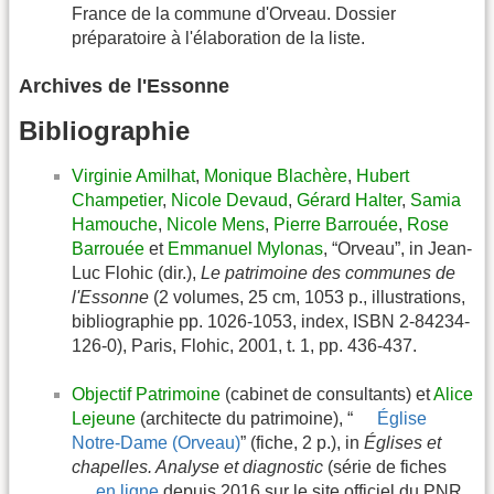
France de la commune d'Orveau. Dossier
préparatoire à l'élaboration de la liste.
Archives de l'Essonne
Bibliographie
Virginie Amilhat
,
Monique Blachère
,
Hubert
Champetier
,
Nicole Devaud
,
Gérard Halter
,
Samia
Hamouche
,
Nicole Mens
,
Pierre Barrouée
,
Rose
Barrouée
et
Emmanuel Mylonas
, “Orveau”, in Jean-
Luc Flohic (dir.),
Le patrimoine des communes de
l'Essonne
(2 volumes, 25 cm, 1053 p., illustrations,
bibliographie pp. 1026-1053, index, ISBN 2-84234-
126-0), Paris, Flohic, 2001, t. 1, pp. 436-437.
Objectif Patrimoine
(cabinet de consultants) et
Alice
Lejeune
(architecte du patrimoine), “
Église
Notre-Dame (Orveau)
” (fiche, 2 p.), in
Églises et
chapelles. Analyse et diagnostic
(série de fiches
en ligne
depuis 2016 sur le site officiel du PNR