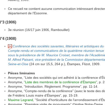
Ce recueil ne contient aucune communication intéressant directemen
département de l'Essonne.
°3 (1906)
3e réunion (16/17 juin 1906, Rambouillet)
°4 (1908)
Conférence des sociétés savantes, littéraires et artistiques d
Compte-rendu et communications de la quatrième réunion tenue 
sous la présidence de M. Maurice Croiset, membre de l'Académie de
M. Alfred Paisant, vice-président de la Commission départemental
Seine-et-Oise
(24 cm sur 15,5, 264 p.), Étampes, Flizot, 1909.
Pièces liminaires
Anonyme, “Liste des sociétés qui ont adhéré à la conférence d'Ét
Anonyme,
"Liste des membres de la conférence d'Étampes"
, p. 2
Anonyme, “Introduction. Règlement. Programme”, pp. 11-14.
Anonyme, “Compte-rendu de la conférence” (avec le texte des dis
de Frédéric Louis maire d'Étampes”, pp. 15-19.
Maxime Legrand
, “Société d'horticulture de l'arrondissement d'É
Anonyme, “Première visite de monuments” (l'église Notre-Dame, l'é