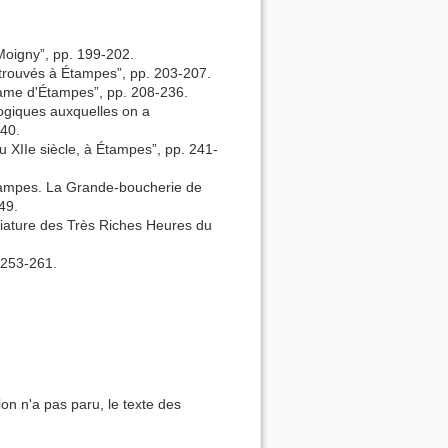
à Moigny”, pp. 199-202.
 trouvés à Étampes”, pp. 203-207.
ame d'Étampes”, pp. 208-236.
ogiques auxquelles on a
240.
u XIIe siècle, à Étampes”, pp. 241-
Étampes. La Grande-boucherie de
49.
iniature des Très Riches Heures du
. 253-261.
on n'a pas paru, le texte des