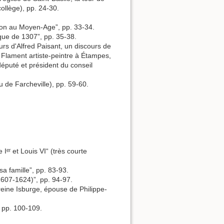
ollège), pp. 24-30.
ion au Moyen-Age”, pp. 33-34.
ique de 1307”, pp. 35-38.
s d'Alfred Paisant, un discours de
Flament artiste-peintre à Étampes,
éputé et président du conseil
 de Farcheville), pp. 59-60.
Iᵉʳ et Louis VI“ (très courte
sa famille”, pp. 83-93.
1607-1624)”, pp. 94-97.
reine Isburge, épouse de Philippe-
, pp. 100-109.