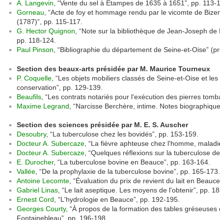
A. Langevin
, “Vente du sel à Étampes de 1635 à 1651”, pp. 113-
Gorneau
, “Acte de foy et hommage rendu par le vicomte de Biz
(1787)”, pp. 115-117.
G. Hector Quignon
, “Note sur la bibliothèque de Jean-Joseph de
pp. 118-124.
Paul Pinson
, “Bibliographie du département de Seine-et-Oise” (pro
Section des beaux-arts présidée par M. Maurice Tourneux
P. Coquelle
, “Les objets mobiliers classés de Seine-et-Oise et le
conservation”, pp. 129-139.
Beaufils
, “Les contrats notariés pour l'exécution des pierres tomb
Maxime Legrand
, “Narcisse Berchère, intime. Notes biographique
Section des sciences présidée par M. E. S. Auscher
Desoubry
, “La tuberculose chez les bovidés”, pp. 153-159.
Docteur A. Subercaze
, “La fièvre aphteuse chez l'homme, maladi
Docteur A. Subercaze
, “Quelques réflexions sur la tuberculose des
E. Durocher
, “La tuberculose bovine en Beauce”, pp. 163-164.
Vallée
, “De la prophylaxie de la tuberculose bovine”, pp. 165-173.
Antoine Lecomte
, “Évaluation du prix de revient du lait en Beauc
Gabriel Linas
, “Le lait aseptique. Les moyens de l'obtenir”, pp. 1
Ernest Cord
, “L'hydrologie en Beauce”, pp. 192-195.
Georges Courty
, “À propos de la formation des tables gréseuses 
Fontainebleau”, pp. 196-198.