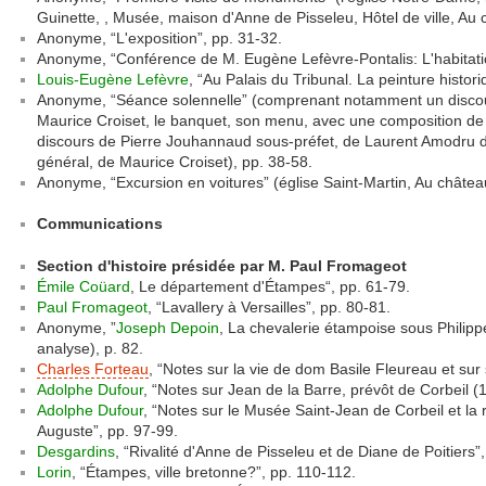
Guinette, , Musée, maison d'Anne de Pisseleu, Hôtel de ville, Au c
Anonyme, “L'exposition”, pp. 31-32.
Anonyme, “Conférence de M. Eugène Lefèvre-Pontalis: L'habitat
Louis-Eugène Lefèvre
, “Au Palais du Tribunal. La peinture histor
Anonyme, “Séance solennelle” (comprenant notamment un discour
Maurice Croiset, le banquet, son menu, avec une composition de 
discours de Pierre Jouhannaud sous-préfet, de Laurent Amodru d
général, de Maurice Croiset), pp. 38-58.
Anonyme, “Excursion en voitures” (église Saint-Martin, Au château
Communications
Section d'histoire présidée par M. Paul Fromageot
Émile Coüard
, Le département d'Étampes“, pp. 61-79.
Paul Fromageot
, “Lavallery à Versailles”, pp. 80-81.
Anonyme, ”
Joseph Depoin
, La chevalerie étampoise sous Philippe 
analyse), p. 82.
Charles Forteau
, “Notes sur la vie de dom Basile Fleureau et sur 
Adolphe Dufour
, “Notes sur Jean de la Barre, prévôt de Corbeil (
Adolphe Dufour
, “Notes sur le Musée Saint-Jean de Corbeil et la 
Auguste”, pp. 97-99.
Desgardins
, “Rivalité d'Anne de Pisseleu et de Diane de Poitiers”
Lorin
, “Étampes, ville bretonne?”, pp. 110-112.