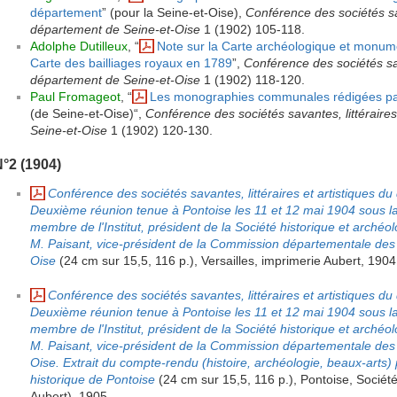
département
” (pour la Seine-et-Oise),
Conférence des sociétés sav
département de Seine-et-Oise
1 (1902) 105-118.
Adolphe Dutilleux
, “
Note sur la Carte archéologique et monume
Carte des bailliages royaux en 1789
”,
Conférence des sociétés sava
département de Seine-et-Oise
1 (1902) 118-120.
Paul Fromageot
, “
Les monographies communales rédigées par 
(de Seine-et-Oise)“,
Conférence des sociétés savantes, littéraire
Seine-et-Oise
1 (1902) 120-130.
°2 (1904)
Conférence des sociétés savantes, littéraires et artistiques d
Deuxième réunion tenue à Pontoise les 11 et 12 mai 1904 sous la
membre de l'Institut, président de la Société historique et archéo
M. Paisant, vice-président de la Commission départementale des A
Oise
(24 cm sur 15,5, 116 p.), Versailles, imprimerie Aubert, 1904
Conférence des sociétés savantes, littéraires et artistiques d
Deuxième réunion tenue à Pontoise les 11 et 12 mai 1904 sous la
membre de l'Institut, président de la Société historique et archéo
M. Paisant, vice-président de la Commission départementale des A
Oise. Extrait du compte-rendu (histoire, archéologie, beaux-arts)
historique de Pontoise
(24 cm sur 15,5, 116 p.), Pontoise, Société
Aubert), 1905.