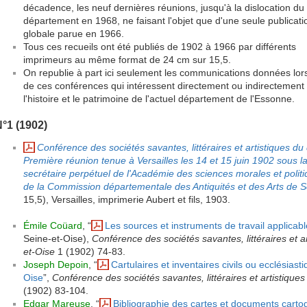
décadence, les neuf dernières réunions, jusqu'à la dislocation du
département en 1968, ne faisant l'objet que d'une seule publicati
globale parue en 1966.
Tous ces recueils ont été publiés de 1902 à 1966 par différents
imprimeurs au même format de 24 cm sur 15,5.
On republie à part ici seulement les communications données lor
de ces conférences qui intéressent directement ou indirectement
l'histoire et le patrimoine de l'actuel département de l'Essonne.
°1 (1902)
Conférence des sociétés savantes, littéraires et artistiques d
Première réunion tenue à Versailles les 14 et 15 juin 1902 sous l
secrétaire perpétuel de l'Académie des sciences morales et politi
de la Commission départementale des Antiquités et des Arts de S
15,5), Versailles, imprimerie Aubert et fils, 1903.
Émile Coüard
, “
Les sources et instruments de travail applicab
Seine-et-Oise),
Conférence des sociétés savantes, littéraires et 
et-Oise
1 (1902) 74-83.
Joseph Depoin
, “
Cartulaires et inventaires civils ou ecclésia
Oise
”,
Conférence des sociétés savantes, littéraires et artistiqu
(1902) 83-104.
Edgar Mareuse
, “
Bibliographie des cartes et documents carto