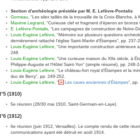
Section d'archéologie présidée par M. E. Lefèvre-Pontalis
Gorneau
, “Les silex taillés de la trouvaille de la Croix-Blanche, 
Maxime Legrand
, “Curieuse clef et fragment d'éperon en bronze
E. Lefèvre-Pontalis
, “Les campagnes de construction de Notre-D
Louis-Eugène Lefèvre
, “Mémoire sur plusieurs questions archéol
dernièrement rattaché l'église Saint-Martin d'Étampes”, pp. 237-
Louis-Eugène Lefèvre
, “Une importante construction antérieure a
248.
Louis-Eugène Lefèvre
, “Une curieuse maison du XIIe siècle, à 
Philippe-Auguste et l'Hôtel Saint-Yon” (simple résumé), pp. 248-2
Louis-Eugène Lefèvre
, “Le château-fort royal d'Étampes et la m
duc de Berry”, pp. 249-252.
Louis-Eugène Lefèvre
, ”
Les caves anciennes d'Étampes
“, pp
°5 (1910)
5e réunion (28/30 mai 1910, Saint-Germain-en-Laye).
°6 (1912)
6e réunion (juin 1912, Versailles). Le compte rendu de cette réuni
communications ayant été détruit en août 1914.