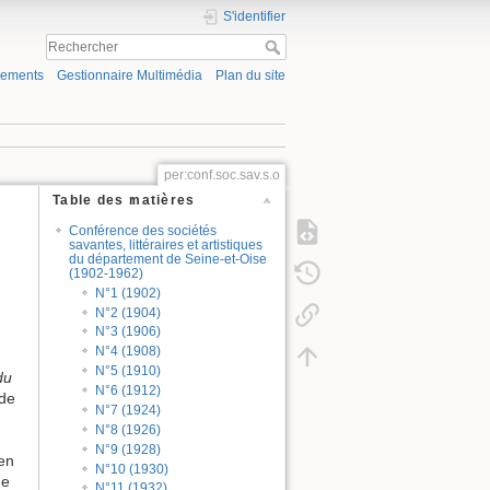
S'identifier
gements
Gestionnaire Multimédia
Plan du site
per:conf.soc.sav.s.o
Table des matières
Conférence des sociétés
savantes, littéraires et artistiques
du département de Seine-et-Oise
(1902-1962)
N°1 (1902)
N°2 (1904)
N°3 (1906)
N°4 (1908)
N°5 (1910)
du
N°6 (1912)
 de
N°7 (1924)
N°8 (1926)
N°9 (1928)
en
N°10 (1930)
ne
N°11 (1932)