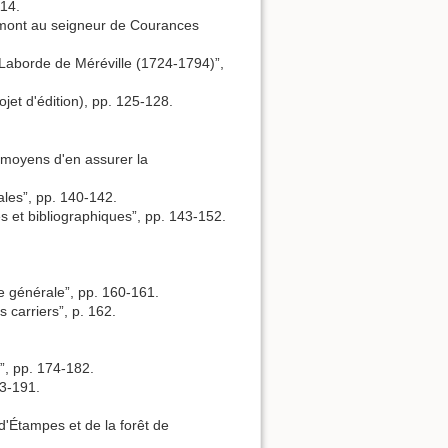
114.
emont au seigneur de Courances
 Laborde de Méréville (1724-1794)”,
jet d'édition), pp. 125-128.
s moyens d'en assurer la
ales”, pp. 140-142.
s et bibliographiques”, pp. 143-152.
e générale”, pp. 160-161.
 carriers”, p. 162.
e”, pp. 174-182.
83-191.
d'Étampes et de la forêt de