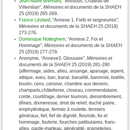
Jean-Marie Bremard
, “Wissous. Château de
Villemilan”,
Mémoires et documents de la SHAEH
25 (2019) 265-269.
France Léotard
, “Annexe 1. Fiefs et seigneuries”,
Mémoires et documents de la SHAEH
25 (2019)
273-276.
Dominique Notteghem
, “Annexe 2. Foi et
Hommage”,
Mémoires et documents de la SHAEH
25 (2019) 277-279.
Anonyme, “Annexe3. Glossaire”,
Mémoires et
documents de la SHAEH
25 (2019) 281-290
(affermage, aides, alleu, ansange, apanage, arpent,
attique, aveu, ban, banal, banalité, baronnie, boëlle,
boulin, cens, censive, chambre aux deniers,
champarts,châtellenie, closeau, commendataire,
corde, courtillage, denier tournois, denombrement,
dîmes, dixmeresse, droit de relief, duché pairie,
emphytéotique, fermier à roulette, fermiers
généraux, fief, fief de dignité, fleuriste, foi et
hommage, foulerie, fourches patibulaires, franc-
alleu, garde-marteau, généralité, graineteries,