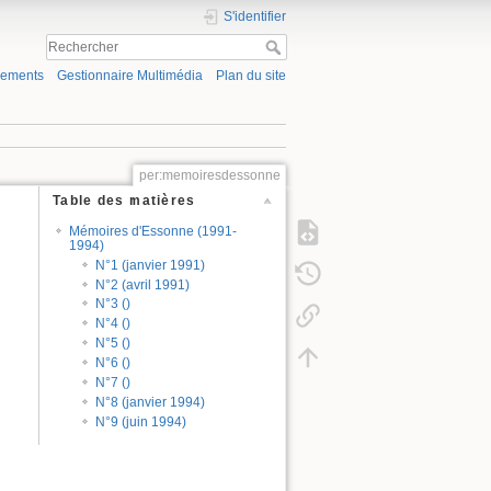
S'identifier
gements
Gestionnaire Multimédia
Plan du site
per:memoiresdessonne
Table des matières
Mémoires d'Essonne (1991-
1994)
N°1 (janvier 1991)
N°2 (avril 1991)
N°3 ()
N°4 ()
N°5 ()
N°6 ()
N°7 ()
N°8 (janvier 1994)
N°9 (juin 1994)