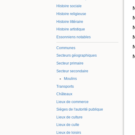
Histoire sociale
N
Histoire religieuse
N
Histoire littéraire
N
Histoire artistique
N
Essonniens notables
N
Communes
Secteurs géographiques
N
Secteur primaire
Secteur secondaire
Moulins
Transports
Châteaux
Lieux de commerce
Sièges de l'autorité publique
Lieux de culture
Lieux de culte
Lieux de loisirs