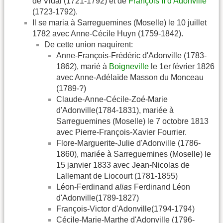
de Vidal (1721-1792) et de
François II d'Adonville
(1723-1792).
Il se maria à Sarreguemines (Moselle) le 10 juillet
1782 avec Anne-Cécile Huyn (1759-1842).
De cette union naquirent:
Anne-François-Frédéric d'Adonville (1783-
1862), marié à
Boigneville
le 1er février 1826
avec Anne-Adélaïde Masson du Monceau
(1789-?)
Claude-Anne-Cécile-Zoé-Marie
d'Adonville(1784-1831), mariée à
Sarreguemines (Moselle) le 7 octobre 1813
avec Pierre-François-Xavier Fourrier.
Flore-Marguerite-Julie d'Adonville (1786-
1860), mariée à Sarreguemines (Moselle) le
15 janvier 1833 avec Jean-Nicolas de
Lallemant de Liocourt (1781-1855)
Léon-Ferdinand
alias
Ferdinand Léon
d'Adonville(1789-1827)
François-Victor d'Adonville(1794-1794)
Cécile-Marie-Marthe d'Adonville (1796-