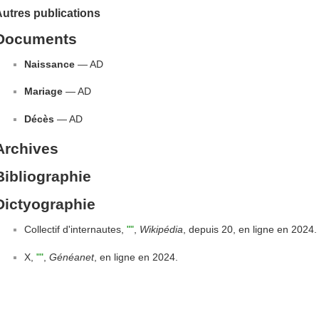
utres publications
Documents
Naissance
— AD
Mariage
— AD
Décès
— AD
Archives
Bibliographie
Dictyographie
Collectif d'internautes,
""
,
Wikipédia
, depuis 20, en ligne en 2024.
X,
""
,
Généanet
, en ligne en 2024.