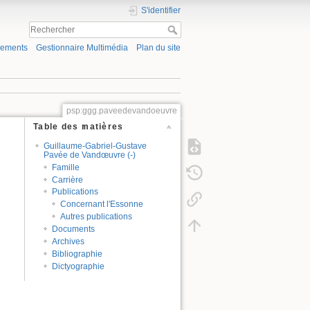
S'identifier
gements
Gestionnaire Multimédia
Plan du site
psp:ggg.paveedevandoeuvre
Table des matières
Guillaume-Gabriel-Gustave
Pavée de Vandœuvre (-)
Famille
Carrière
Publications
Concernant l'Essonne
Autres publications
Documents
Archives
Bibliographie
Dictyographie