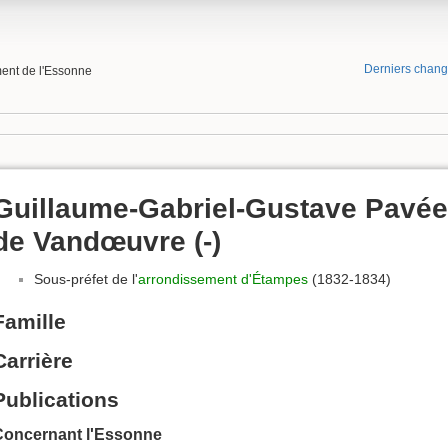
Derniers chan
ment de l'Essonne
Guillaume-Gabriel-Gustave Pavée
de Vandœuvre (-)
Sous-préfet de l'
arrondissement d'Étampes
(1832-1834)
Famille
Carrière
Publications
Concernant l'Essonne