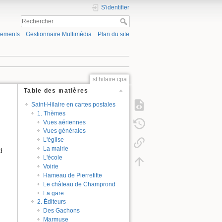
S'identifier
gements
Gestionnaire Multimédia
Plan du site
st.hilaire:cpa
Table des matières
Saint-Hilaire en cartes postales
1. Thèmes
Vues aériennes
Vues générales
L'église
La mairie
d
L'école
Voirie
Hameau de Pierrefitte
Le château de Champrond
La gare
2. Éditeurs
Des Gachons
Marmuse