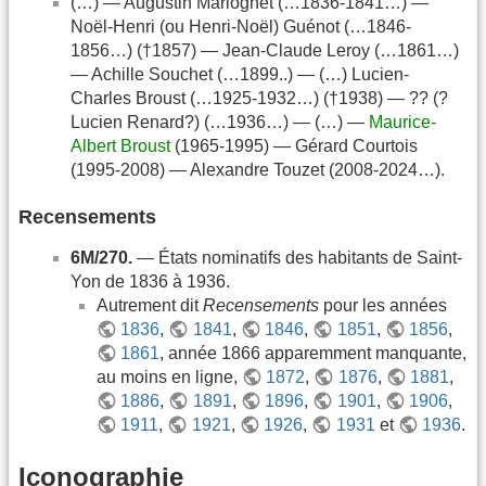
(…) — Augustin Mariognet (…1836-1841…) —
Noël-Henri (ou Henri-Noël) Guénot (…1846-
1856…) (†1857) — Jean-Claude Leroy (…1861…)
— Achille Souchet (…1899..) — (…) Lucien-
Charles Broust (…1925-1932…) (†1938) — ?? (?
Lucien Renard?) (…1936…) — (…) —
Maurice-
Albert Broust
(1965-1995) — Gérard Courtois
(1995-2008) — Alexandre Touzet (2008-2024…).
Recensements
6M/270.
— États nominatifs des habitants de Saint-
Yon de 1836 à 1936.
Autrement dit
Recensements
pour les années
1836
,
1841
,
1846
,
1851
,
1856
,
1861
, année 1866 apparemment manquante,
au moins en ligne,
1872
,
1876
,
1881
,
1886
,
1891
,
1896
,
1901
,
1906
,
1911
,
1921
,
1926
,
1931
et
1936
.
Iconographie