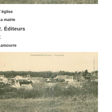
'église
a mairie
2. Éditeurs
X
Lamourre