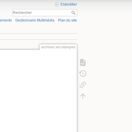
S'identifier
gements
Gestionnaire Multimédia
Plan du site
archives:am.etampes