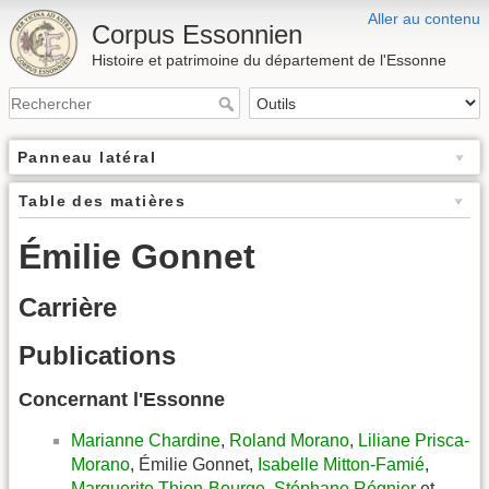
Aller au contenu
Corpus Essonnien
Histoire et patrimoine du département de l'Essonne
Panneau latéral
Table des matières
Émilie Gonnet
Carrière
Publications
Concernant l'Essonne
Marianne Chardine
,
Roland Morano
,
Liliane Prisca-
Morano
, Émilie Gonnet,
Isabelle Mitton-Famié
,
Marguerite Thion-Bourge
,
Stéphane Régnier
et