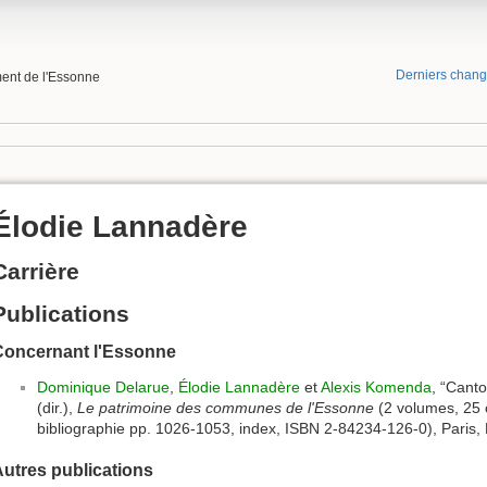
Derniers chan
ment de l'Essonne
Élodie Lannadère
Carrière
Publications
Concernant l'Essonne
Dominique Delarue
,
Élodie Lannadère
et
Alexis Komenda
, “Canto
(dir.),
Le patrimoine des communes de l'Essonne
(2 volumes, 25 c
bibliographie pp. 1026-1053, index, ISBN 2-84234-126-0), Paris, F
utres publications