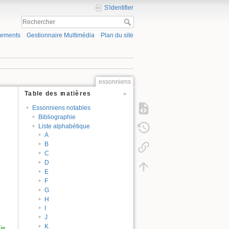
S'identifier
gements
Gestionnaire Multimédia
Plan du site
essonniens
Table des matières
Essonniens notables
Bibliographie
Liste alphabétique
A
B
C
D
E
F
G
H
I
J
K
is
.