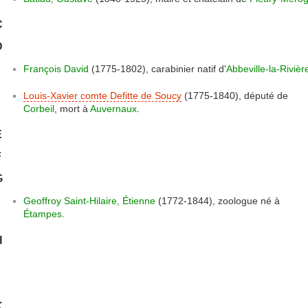
C
D
François David
(1775-1802), carabinier natif d'
Abbeville-la-Rivièr
Louis-Xavier comte Defitte de Soucy
(1775-1840), député de
Corbeil
, mort à
Auvernaux
.
E
F
G
Geoffroy Saint-Hilaire, Étienne
(1772-1844), zoologue né à
Étampes
.
H
J
K