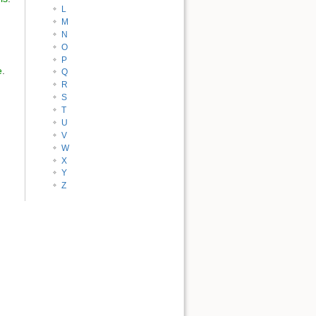
L
M
N
O
P
e
.
Q
R
S
T
U
V
W
X
Y
Z