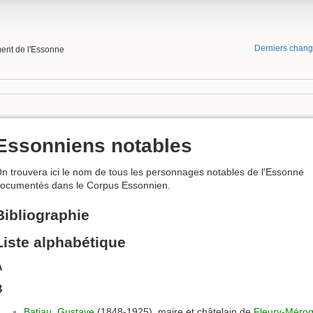
Derniers chan
ment de l'Essonne
Essonniens notables
n trouvera ici le nom de tous les personnages notables de l'Essonne
ocumentés dans le Corpus Essonnien.
Bibliographie
Liste alphabétique
A
B
Batiau, Gustave
(1848-1925), maire et châtelain de
Fleury-Mérog