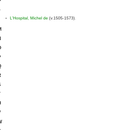
L
L'Hospital, Michel de
(v.1505-1573).
M
N
O
P
Q
R
S
T
U
V
W