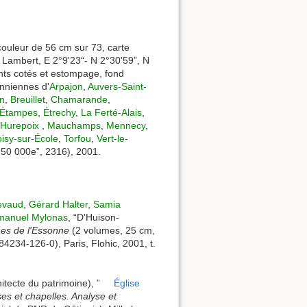
 couleur de 56 cm sur 73, carte
 Lambert, E 2°9'23“- N 2°30'59”, N
ints cotés et estompage, fond
nniennes d'
Arpajon
,
Auvers-Saint-
on
,
Breuillet
,
Chamarande
,
Étampes
,
Étrechy
,
La Ferté-Alais
,
-Hurepoix
,
Mauchamps
,
Mennecy
,
isy-sur-École
,
Torfou
,
Vert-le-
:50 000e”, 2316), 2001.
evaud
,
Gérard Halter
,
Samia
anuel Mylonas
, “D'Huison-
es de l'Essonne
(2 volumes, 25 cm,
84234-126-0), Paris, Flohic, 2001, t.
itecte du patrimoine), ”
Église
ses et chapelles. Analyse et