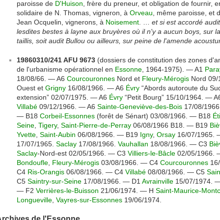
paroisse de
D'Huison
, frère du preneur, et obligation de fournir, e
solidaire de N. Thomas, vigneron, à
Orveau
, même paroisse, et d
Jean Ocquelin, vignerons, à
Noisement
. …
et si est accordé audi
lesdites bestes à layne aux bruyères où il n'y a aucun boys, sur l
taillis, soit audit Bullou ou ailleurs, sur peine de l'amende acou
19860310/241 AFU 9673
(dossiers de constitution des zones d'
de l'urbanisme opérationnel en
Essonne
, 1964-1975). — A1
Para
18/08/66. — A6
Courcouronnes
Nord et
Fleury-Mérogis
Nord 09/
Ouest et
Grigny
16/08/1966. — A6
Évry
“Abords autoroute du Su
extension” 02/07/1975. — A6
Évry
“Petit Bourg” 15/10/1964. — 
Villabé
09/12/1966. — A6
Sainte-Geneviève-des-Bois
17/08/1966
— B18
Corbeil-Essonnes
(forêt de Sénart) 03/08/1966. — B18
Ét
Seine
,
Tigery
,
Saint-Pierre-de-Perray
06/08/1966 B18. — B19
Biè
Yvette
,
Saint-Aubin
06/08/1966. — B19
Igny
,
Orsay
16/07/1965. 
17/07/1965.
Saclay
17/08/1966.
Vauhallan
18/08/1966. — C3
Biè
Saclay
-Nord-est 02/05/1966. — C3
Villiers-le-Bâcle
02/05/1966.
Bondoufle
,
Fleury-Mérogis
03/08/1966. — C4
Courcouronnes
16/
C4
Ris-Orangis
06/08/1966. — C4
Villabé
08/08/1966. — C5
Sain
C5
Saintry-sur-Seine
17/08/1966. — D1
Avrainville
15/07/1974. 
— F2
Verrières-le-Buisson
21/06/1974. — H
Saint-Maurice-Mont
Longueville
,
Vayres-sur-Essonnes
19/06/1974.
Archives de l'Essonne