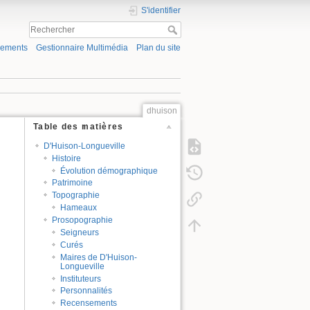
S'identifier
gements
Gestionnaire Multimédia
Plan du site
dhuison
Table des matières
D'Huison-Longueville
Histoire
Évolution démographique
Patrimoine
Topographie
Hameaux
Prosopographie
Seigneurs
Curés
Maires de D'Huison-
Longueville
Instituteurs
Personnalités
Recensements