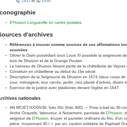
1931
et
1936
.
Iconographie
D'Huison-Longueville en cartes postales
Sources d'archives
Références à trouver comme sources de ces affirmations tr
sourcées
:
Olivier le Daim possédant sous Louis XI possède la seigneurie de
bois de Dhuison et de la Grange Poulain.
Le hameau de Dhuison faisant partie de la châtellenie de Vayres
Constituin en châtellenie au début du 16e siècle.
Description de la Seigneurie de Dhuison en 1574 (deux corps de lo
cour, ménagerie, tour carrée, jardin, clos planté d'arbres, divers t
Exercice de la justice avec plaidoiries devant l'église en 1647.
rchives nationales
AN MC/ET/XXXIII/36, folio IIIIc (folio 400) — Prise à bail du 30 
André Ocquelin, laboureur, à Noisement, paroisse de
D'Huison
, 
seigneur de
D'Huison
, écuyer et panetier ordinaire du Roi, d'un 
pièce, moyennant 40 l. t. par an; caution solidaire de Raphaël Oc