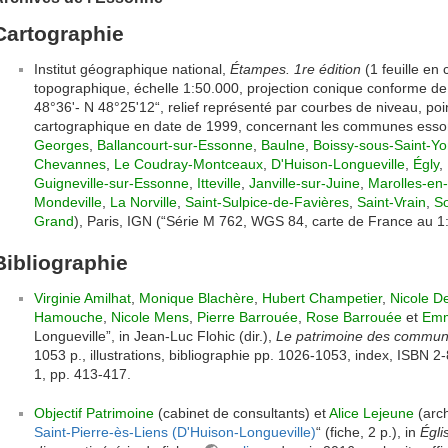
Cartographie
Institut géographique national,
Étampes. 1re édition
(1 feuille en
topographique, échelle 1:50.000, projection conique conforme de
48°36'- N 48°25'12“, relief représenté par courbes de niveau, po
cartographique en date de 1999, concernant les communes esso
Georges
,
Ballancourt-sur-Essonne
,
Baulne
,
Boissy-sous-Saint-Y
Chevannes
,
Le Coudray-Montceaux
,
D'Huison-Longueville
,
Égly
,
Guigneville-sur-Essonne
,
Itteville
,
Janville-sur-Juine
,
Marolles-en
Mondeville
,
La Norville
,
Saint-Sulpice-de-Favières
,
Saint-Vrain
,
So
Grand
), Paris, IGN (“Série M 762, WGS 84, carte de France au 1
Bibliographie
Virginie Amilhat
,
Monique Blachère
,
Hubert Champetier
,
Nicole D
Hamouche
,
Nicole Mens
,
Pierre Barrouée
,
Rose Barrouée
et
Emm
Longueville”, in Jean-Luc Flohic (dir.),
Le patrimoine des commun
1053 p., illustrations, bibliographie pp. 1026-1053, index, ISBN 2-
1, pp. 413-417.
Objectif Patrimoine
(cabinet de consultants) et
Alice Lejeune
(arch
Saint-Pierre-ès-Liens (D'Huison-Longueville)
“ (fiche, 2 p.), in
Égli