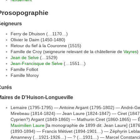
Prosopographie
Seigneurs
Ferry de Dhuison (…1170…)
Olivier le Daim (1450-1480)
Retour du fief à la Couronne (1515)
Famille de Croy (seigneurie relevant de la châtellenie de
Vayres
)
Jean de Selve
(…1529)
Jean-Francisque de Selve
(…1551…)
Famille Folliot
Famille Moroy
Curés
Maires de D'Huison-Longueville
Lemaire (1795-1795) — Antoine Argant (1795-1802) — André-G
Mirebeau (1814-1824) — Jean Laure (1824-1847) — Ciret (1847
Cyprien?) Argant (1849-1860) — Mathurin Ciret (1860-1865) —
Maximilien Laure
[la monographie de 1899 dit: Jean Laure] (187
(1893-1894) — Francis Métivet (1894-1901…) — Zéphyrin Lebl
Amannevy (…1921-1926…) — ? (…1931…) — Marcel Constanci