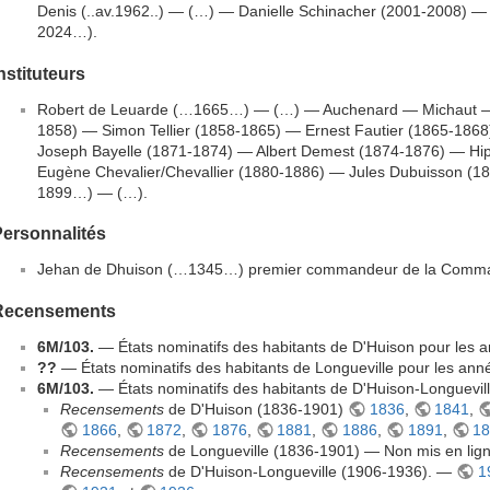
Denis (..av.1962..) — (…) — Danielle Schinacher (2001-2008) —
2024…).
nstituteurs
Robert de Leuarde (…1665…) — (…) — Auchenard — Michaut — M
1858) — Simon Tellier (1858-1865) — Ernest Fautier (1865-186
Joseph Bayelle (1871-1874) — Albert Demest (1874-1876) — Hi
Eugène Chevalier/Chevallier (1880-1886) — Jules Dubuisson (1
1899…) — (…).
Personnalités
Jehan de Dhuison (…1345…) premier commandeur de la Comm
Recensements
6M/103.
— États nominatifs des habitants de D'Huison pour les 
??
— États nominatifs des habitants de Longueville pour les an
6M/103.
— États nominatifs des habitants de D'Huison-Longuevil
Recensements
de D'Huison (1836-1901)
1836
,
1841
,
1866
,
1872
,
1876
,
1881
,
1886
,
1891
,
1
Recensements
de Longueville (1836-1901) — Non mis en ligne
Recensements
de D'Huison-Longueville (1906-1936). —
1