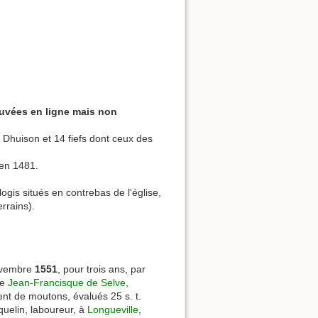
ouvées en ligne mais non
 Dhuison et 14 fiefs dont ceux des
 en 1481.
gis situés en contrebas de l'église,
errains).
novembre
1551
, pour trois ans, par
de
Jean-Francisque de Selve
,
cent de moutons, évalués 25 s. t.
quelin, laboureur, à
Longueville
,