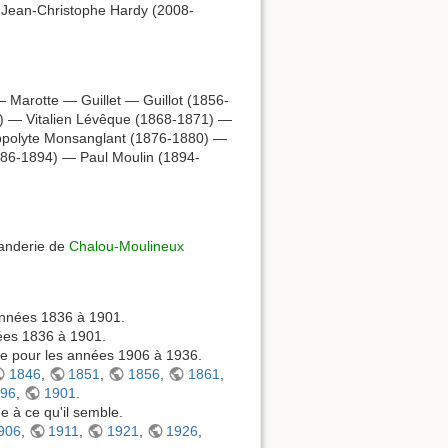
 Jean-Christophe Hardy (2008-
arotte — Guillet — Guillot (1856-
8) — Vitalien Lévêque (1868-1871) —
ppolyte Monsanglant (1876-1880) —
886-1894) — Paul Moulin (1894-
anderie de
Chalou-Moulineux
années 1836 à 1901.
nées 1836 à 1901.
le pour les années 1906 à 1936.
1846
,
1851
,
1856
,
1861
,
896
,
1901
.
 à ce qu'il semble.
906
,
1911
,
1921
,
1926
,