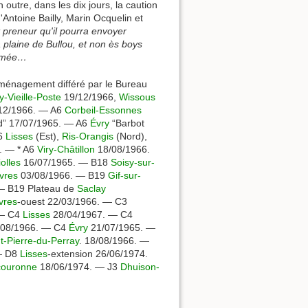
n outre, dans les dix jours, la caution
'Antoine Bailly, Marin Ocquelin et
t preneur qu'il pourra envoyer
a plaine de Bullou, et non ès boys
stumée…
aménagement différé par le Bureau
y-Vieille-Poste
19/12/1966,
Wissous
12/1966. — A6
Corbeil-Essonnes
d” 17/07/1965. — A6
Évry
“Barbot
A6
Lisses
(Est),
Ris-Orangis
(Nord),
. — * A6
Viry-Châtillon
18/08/1966.
iolles
16/07/1965. — B18
Soisy-sur-
vres
03/08/1966. — B19
Gif-sur-
— B19 Plateau de
Saclay
vres
-ouest 22/03/1966. — C3
 — C4
Lisses
28/04/1967. — C4
08/1966. — C4
Évry
21/07/1965. —
t-Pierre-du-Perray
. 18/08/1966. —
— D8
Lisses
-extension 26/06/1974.
couronne
18/06/1974. — J3
Dhuison-