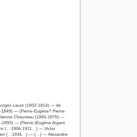
eorges Laure (1802-1814) — de
-1849) — (Pierre-Eugène? Pierre-
 Étienne Chauveau (1865-1876) —
6-1893) — (Pierre-)Eugène Argant
anc (…1906-1911…) — Victor
en (…1936…) — (…) — Alexandre