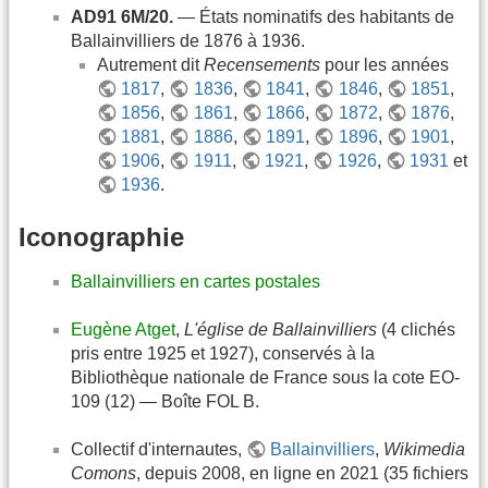
AD91 6M/20.
— États nominatifs des habitants de
Ballainvilliers de 1876 à 1936.
Autrement dit
Recensements
pour les années
1817
,
1836
,
1841
,
1846
,
1851
,
1856
,
1861
,
1866
,
1872
,
1876
,
1881
,
1886
,
1891
,
1896
,
1901
,
1906
,
1911
,
1921
,
1926
,
1931
et
1936
.
Iconographie
Ballainvilliers en cartes postales
Eugène Atget
,
L'église de Ballainvilliers
(4 clichés
pris entre 1925 et 1927), conservés à la
Bibliothèque nationale de France sous la cote EO-
109 (12) — Boîte FOL B.
Collectif d'internautes,
Ballainvilliers
,
Wikimedia
Comons
, depuis 2008, en ligne en 2021 (35 fichiers