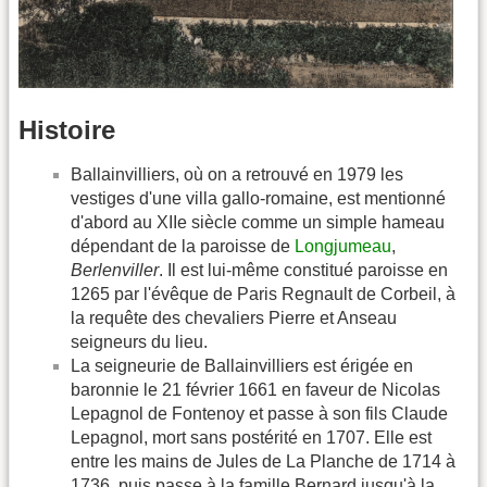
Histoire
Ballainvilliers, où on a retrouvé en 1979 les
vestiges d'une villa gallo-romaine, est mentionné
d'abord au XIIe siècle comme un simple hameau
dépendant de la paroisse de
Longjumeau
,
Berlenviller
. Il est lui-même constitué paroisse en
1265 par l'évêque de Paris Regnault de Corbeil, à
la requête des chevaliers Pierre et Anseau
seigneurs du lieu.
La seigneurie de Ballainvilliers est érigée en
baronnie le 21 février 1661 en faveur de Nicolas
Lepagnol de Fontenoy et passe à son fils Claude
Lepagnol, mort sans postérité en 1707. Elle est
entre les mains de Jules de La Planche de 1714 à
1736, puis passe à la famille Bernard jusqu'à la