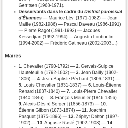
Gerritsen (1968-1971).
Desservants dans le cadre du
District paroissial
d'Étampes
— Maurice Lévi (1971-1982) — Jean
Maille (1982-1986) — Pascal Daveau (1986-1991)
— Pierre Ragot (1991-1992) — Jacques
Kessedjian (1992-1994) — Augustin Louboutin
(1994-2002) — Frédéric Gatineau (2002-2003…).
Maires
1.
Chevalier (1790-1792) —
2.
Gervais-Sulpice
Hautefeuille (1792-1802) —
3.
Jean Bailly (1802-
1806) —
4.
Jean-Baptiste Péchard (1806-1831) —
5.
Louis Chevalier (1831-1837) —
6.
Louis-Étienne
Renard (1837-1840) —
7.
Louis-Pierre Chevalier
(1840-1846) —
8.
François Meunier (1846-1856) —
9.
Alexis-Désiré Sergent (1856-1873) —
10.
Étienne Gilbon (1873-1874) —
11.
Joachim
Pasquet (1875-1896) —
12.
Zéphyr Delton (1897-
1902) —
13.
Auguste Raslé (1902-1908) —
14.