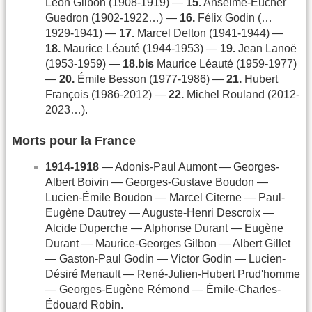
Léon Gilbon (1908-1919) —
15.
Anselme-Eucher
Guedron (1902-1922…) —
16.
Félix Godin (…
1929-1941) —
17.
Marcel Delton (1941-1944) —
18.
Maurice Léauté (1944-1953) —
19.
Jean Lanoë
(1953-1959) —
18.bis
Maurice Léauté (1959-1977)
—
20.
Émile Besson (1977-1986) —
21.
Hubert
François (1986-2012) —
22.
Michel Rouland (2012-
2023…).
Morts pour la France
1914-1918
— Adonis-Paul Aumont — Georges-
Albert Boivin — Georges-Gustave Boudon —
Lucien-Émile Boudon — Marcel Citerne — Paul-
Eugène Dautrey — Auguste-Henri Descroix —
Alcide Duperche — Alphonse Durant — Eugène
Durant — Maurice-Georges Gilbon — Albert Gillet
— Gaston-Paul Godin — Victor Godin — Lucien-
Désiré Menault — René-Julien-Hubert Prud'homme
— Georges-Eugène Rémond — Émile-Charles-
Édouard Robin.