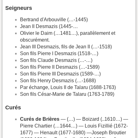
Seigneurs
Bertrand d'Arbouville (…-1445)
Jean II Desmazis (1445-…
Olivier le Daim (…1481…), parallèlement et
obscurément.
Jean III Desmazis, fils de Jean II (…-1518)
Son fils Pierre I Desmazis (1518-…)
Son fils Claude Desmazis (…-…)
Son fils Pierre II Desmazis (…-1589)
Son fils Pierre III Desmazis (1589-…)
Son fils Henry Desmazis (…-1688)
Par échange, Louis II de Talaru (1688-1763)
Son fils César-Marie de Talaru (1763-1789)
Curés
Curés de Brières
— (…) — Boizard (..1610…) —
Pierre Chartier (…1644…) — Louis Fizillié (1672-
1677) — Henault (1677-1680) —Joseph Broutier