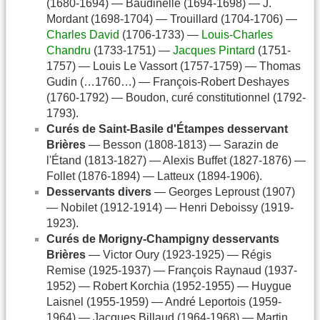
(1680-1694) — Baudinelle (1694-1698) — J.
Mordant (1698-1704) — Trouillard (1704-1706) —
Charles David
(1706-1733) —
Louis-Charles
Chandru
(1733-1751) —
Jacques Pintard
(1751-
1757) — Louis Le Vassort (1757-1759) — Thomas
Gudin (…1760…) — François-Robert Deshayes
(1760-1792) — Boudon, curé constitutionnel (1792-
1793).
Curés de Saint-Basile d'Étampes desservant
Brières
— Besson (1808-1813) — Sarazin de
l'Étand (1813-1827) — Alexis Buffet (1827-1876) —
Follet (1876-1894) — Latteux (1894-1906).
Desservants divers
— Georges Leproust (1907)
— Nobilet (1912-1914) — Henri Deboissy (1919-
1923).
Curés de Morigny-Champigny desservants
Brières
— Victor Oury (1923-1925) — Régis
Remise (1925-1937) — François Raynaud (1937-
1952) — Robert Korchia (1952-1955) — Huygue
Laisnel (1955-1959) — André Leportois (1959-
1964) — Jacques Billaud (1964-1968) — Martin