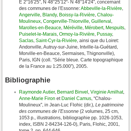
E 2°16'25”, N 48°25'12“- N 48°14'24”, concernant
des communes de l'Essonne:
Abbeville-la-Rivière
,
Angerville
,
Blandy
,
Boissy-la-Rivière
,
Chalou-
Moulineux
,
Congerville-Thionville
,
Guillerval
,
Marolles-en-Beauce
,
Méréville
,
Mérobert
,
Mespuits
,
Puiselet-le-Marais
,
Ormoy-la-Rivière
,
Pussay
,
Saclas
,
Saint-Cyr-la-Rivière
, ainsi que du Loiret:
Andonville, Autruy-sur-Juine, Intville-la-Guétard,
Morville-en-Beauce, Sermaises, Thignonville),
Paris, IGN (coll. “Série bleue. Carte topographique
de la France au 1:25.000”), 2005.
Bibliographie
Raymonde Autier
,
Bernard Binvel
,
Virginie Amilhat
,
Anne-Marie Firon
et
Daniel Camus
, “Chalou-
Moulineux”, in Jean-Luc Flohic (dir.),
Le patrimoine
des communes de l'Essonne
(2 volumes, 25 cm,
1053 p., illustrations, bibliographie pp. 1026-1053,
index, ISBN 2-84234-126-0), Paris, Flohic, 2001,
tome 2, pp. 644-646.