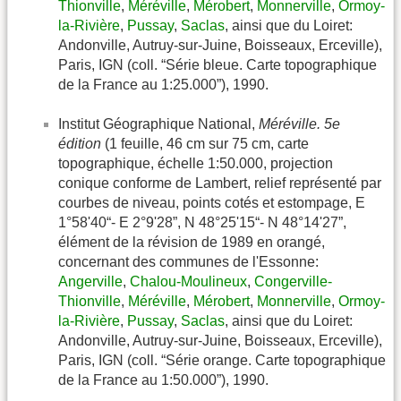
Thionville
,
Méréville
,
Mérobert
,
Monnerville
,
Ormoy-
la-Rivière
,
Pussay
,
Saclas
, ainsi que du Loiret:
Andonville, Autruy-sur-Juine, Boisseaux, Erceville),
Paris, IGN (coll. “Série bleue. Carte topographique
de la France au 1:25.000”), 1990.
Institut Géographique National,
Méréville. 5e
édition
(1 feuille, 46 cm sur 75 cm, carte
topographique, échelle 1:50.000, projection
conique conforme de Lambert, relief représenté par
courbes de niveau, points cotés et estompage, E
1°58'40“- E 2°9'28”, N 48°25'15“- N 48°14'27”,
élément de la révision de 1989 en orangé,
concernant des communes de l'Essonne:
Angerville
,
Chalou-Moulineux
,
Congerville-
Thionville
,
Méréville
,
Mérobert
,
Monnerville
,
Ormoy-
la-Rivière
,
Pussay
,
Saclas
, ainsi que du Loiret:
Andonville, Autruy-sur-Juine, Boisseaux, Erceville),
Paris, IGN (coll. “Série orange. Carte topographique
de la France au 1:50.000”), 1990.