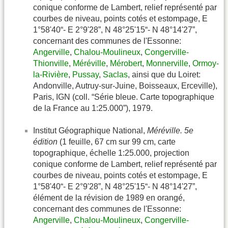
conique conforme de Lambert, relief représenté par
courbes de niveau, points cotés et estompage, E
1°58'40“- E 2°9'28”, N 48°25'15“- N 48°14'27”,
concernant des communes de l'Essonne:
Angerville
,
Chalou-Moulineux
,
Congerville-
Thionville
,
Méréville
,
Mérobert
,
Monnerville
,
Ormoy-
la-Rivière
,
Pussay
,
Saclas
, ainsi que du Loiret:
Andonville, Autruy-sur-Juine, Boisseaux, Erceville),
Paris, IGN (coll. “Série bleue. Carte topographique
de la France au 1:25.000”), 1979.
Institut Géographique National,
Méréville. 5e
édition
(1 feuille, 67 cm sur 99 cm, carte
topographique, échelle 1:25.000, projection
conique conforme de Lambert, relief représenté par
courbes de niveau, points cotés et estompage, E
1°58'40“- E 2°9'28”, N 48°25'15“- N 48°14'27”,
élément de la révision de 1989 en orangé,
concernant des communes de l'Essonne:
Angerville
,
Chalou-Moulineux
,
Congerville-