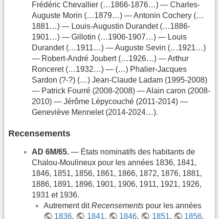
Frédéric Chevallier (…1866-1876…) — Charles-
Auguste Morin (…1879…) — Antonin Cochery (…
1881…) — Louis-Augustin Durandet (…1886-
1901…) — Gillotin (…1906-1907…) — Louis
Durandet (…1911…) — Auguste Sevin (…1921…)
— Robert-André Joubert (…1926…) — Arthur
Ronceret (…1932…) — (…) Phalier-Jacques
Sardon (?-?) (…) Jean-Claude Ladam (1995-2008)
— Patrick Fourré (2008-2008) — Alain caron (2008-
2010) — Jérôme Lépycouché (2011-2014) —
Geneviève Mennelet (2014-2024…).
Recensements
AD 6M/65.
— États nominatifs des habitants de
Chalou-Moulineux pour les années 1836, 1841,
1846, 1851, 1856, 1861, 1866, 1872, 1876, 1881,
1886, 1891, 1896, 1901, 1906, 1911, 1921, 1926,
1931 et 1936.
Autrement dit
Recensements
pour les années
1836
,
1841
,
1846
,
1851
,
1856
,