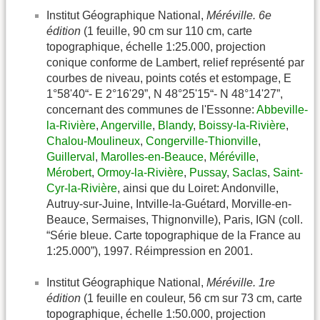
Institut Géographique National,
Méréville. 6e
édition
(1 feuille, 90 cm sur 110 cm, carte
topographique, échelle 1:25.000, projection
conique conforme de Lambert, relief représenté par
courbes de niveau, points cotés et estompage, E
1°58'40“- E 2°16'29”, N 48°25'15“- N 48°14'27”,
concernant des communes de l'Essonne:
Abbeville-
la-Rivière
,
Angerville
,
Blandy
,
Boissy-la-Rivière
,
Chalou-Moulineux
,
Congerville-Thionville
,
Guillerval
,
Marolles-en-Beauce
,
Méréville
,
Mérobert
,
Ormoy-la-Rivière
,
Pussay
,
Saclas
,
Saint-
Cyr-la-Rivière
, ainsi que du Loiret: Andonville,
Autruy-sur-Juine, Intville-la-Guétard, Morville-en-
Beauce, Sermaises, Thignonville), Paris, IGN (coll.
“Série bleue. Carte topographique de la France au
1:25.000”), 1997. Réimpression en 2001.
Institut Géographique National,
Méréville. 1re
édition
(1 feuille en couleur, 56 cm sur 73 cm, carte
topographique, échelle 1:50.000, projection