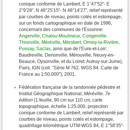
conique conforme de Lambert, E 1°47'52“- E
2°9'28”, N 48°25'15“- N 48°14'27”, relief représenté
par courbes de niveau, points cotés et estompage,
sur un fonds cartographique en date de 1996,
concernant des communes de l'Essonne:
Angerville
,
Chalou-Moulineux
,
Congerville-
Thionville
,
Méréville
,
Mérobert
,
Ormoy-la-Rivière
,
Pussay
,
Saclas
, ainsi que de l'Eure-et-Loir:
Baudreville, Denonville, Mérouville, Neuvy-en-
Beauce, Oysonville, et du Loiret: Autruy-sur-Juine),
Paris, IGN (coll. “Série M 762. WGS 84. Carte de
France au 1:50.000”), 2001.
Fédération française de la randonnée pédestre et
Institut Géographique National,
Méréville. 7e
édition
(1 feuille, 90 cm sur 110 cm, carte
topographique, échelle 1:25.000, projection
conique conforme de Lambert, relief représenté par
courbes de niveau, points cotés et estompage,
quadrillage kilométrique UTM-WGS 84, E 1°58'35“-