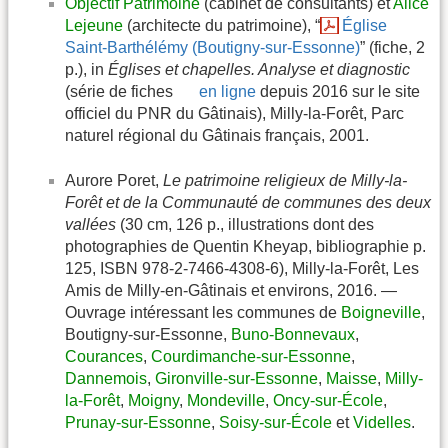
Objectif Patrimoine
(cabinet de consultants) et
Alice
Lejeune
(architecte du patrimoine), “
Église
Saint-Barthélémy (Boutigny-sur-Essonne)
” (fiche, 2
p.), in
Églises et chapelles. Analyse et diagnostic
(série de fiches
en ligne
depuis 2016 sur le site
officiel du PNR du Gâtinais), Milly-la-Forêt, Parc
naturel régional du Gâtinais français, 2001.
Aurore Poret,
Le patrimoine religieux de Milly-la-
Forêt et de la Communauté de communes des deux
vallées
(30 cm, 126 p., illustrations dont des
photographies de Quentin Kheyap, bibliographie p.
125, ISBN 978-2-7466-4308-6), Milly-la-Forêt, Les
Amis de Milly-en-Gâtinais et environs, 2016. —
Ouvrage intéressant les communes de
Boigneville
,
Boutigny-sur-Essonne,
Buno-Bonnevaux
,
Courances
,
Courdimanche-sur-Essonne
,
Dannemois
,
Gironville-sur-Essonne
,
Maisse
,
Milly-
la-Forêt
,
Moigny
,
Mondeville
,
Oncy-sur-École
,
Prunay-sur-Essonne
,
Soisy-sur-École
et
Videlles
.