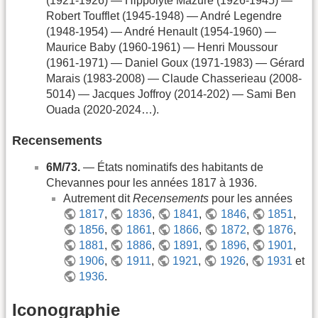
(1921-1926) — Hippolyte Mazure (1926-1945) —
Robert Toufflet (1945-1948) — André Legendre
(1948-1954) — André Henault (1954-1960) —
Maurice Baby (1960-1961) — Henri Moussour
(1961-1971) — Daniel Goux (1971-1983) — Gérard
Marais (1983-2008) — Claude Chasserieau (2008-
5014) — Jacques Joffroy (2014-202) — Sami Ben
Ouada (2020-2024…).
Recensements
6M/73.
— États nominatifs des habitants de
Chevannes pour les années 1817 à 1936.
Autrement dit
Recensements
pour les années
1817
,
1836
,
1841
,
1846
,
1851
,
1856
,
1861
,
1866
,
1872
,
1876
,
1881
,
1886
,
1891
,
1896
,
1901
,
1906
,
1911
,
1921
,
1926
,
1931
et
1936
.
Iconographie