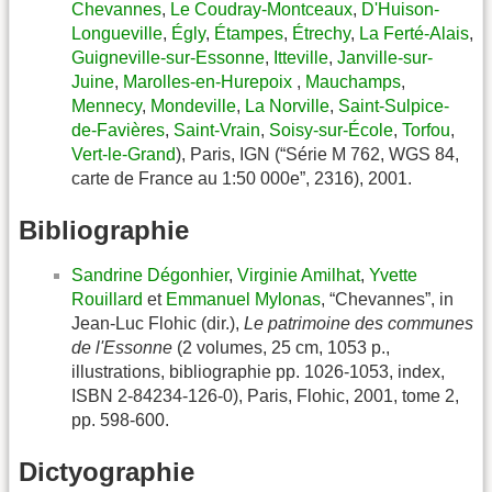
Chevannes
,
Le Coudray-Montceaux
,
D'Huison-
Longueville
,
Égly
,
Étampes
,
Étrechy
,
La Ferté-Alais
,
Guigneville-sur-Essonne
,
Itteville
,
Janville-sur-
Juine
,
Marolles-en-Hurepoix
,
Mauchamps
,
Mennecy
,
Mondeville
,
La Norville
,
Saint-Sulpice-
de-Favières
,
Saint-Vrain
,
Soisy-sur-École
,
Torfou
,
Vert-le-Grand
), Paris, IGN (“Série M 762, WGS 84,
carte de France au 1:50 000e”, 2316), 2001.
Bibliographie
Sandrine Dégonhier
,
Virginie Amilhat
,
Yvette
Rouillard
et
Emmanuel Mylonas
, “Chevannes”, in
Jean-Luc Flohic (dir.),
Le patrimoine des communes
de l'Essonne
(2 volumes, 25 cm, 1053 p.,
illustrations, bibliographie pp. 1026-1053, index,
ISBN 2-84234-126-0), Paris, Flohic, 2001, tome 2,
pp. 598-600.
Dictyographie