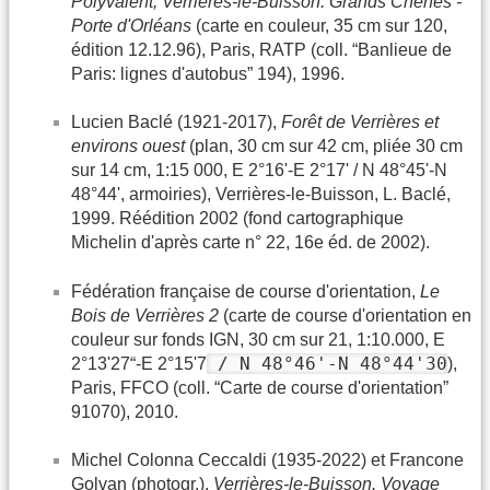
Polyvalent; Verrières-le-Buisson: Grands Chênes -
Porte d'Orléans
(carte en couleur, 35 cm sur 120,
édition 12.12.96), Paris, RATP (coll. “Banlieue de
Paris: lignes d'autobus” 194), 1996.
Lucien Baclé (1921-2017),
Forêt de Verrières et
environs ouest
(plan, 30 cm sur 42 cm, pliée 30 cm
sur 14 cm, 1:15 000, E 2°16'-E 2°17' / N 48°45'-N
48°44', armoiries), Verrières-le-Buisson, L. Baclé,
1999. Réédition 2002 (fond cartographique
Michelin d'après carte n° 22, 16e éd. de 2002).
Fédération française de course d'orientation,
Le
Bois de Verrières 2
(carte de course d'orientation en
couleur sur fonds IGN, 30 cm sur 21, 1:10.000, E
/ N 48°46'-N 48°44'30
2°13'27“-E 2°15'7
),
Paris, FFCO (coll. “Carte de course d'orientation”
91070), 2010.
Michel Colonna Ceccaldi (1935-2022) et Francone
Golvan (photogr.),
Verrières-le-Buisson. Voyage