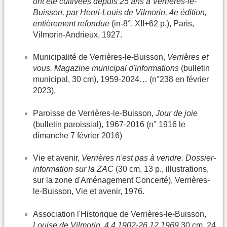
ont été cultivées depuis 25 ans à Verrières-le-
Buisson, par Henri-Louis de Vilmorin. 4e édition,
entièrement refondue
(in-8°, XII+62 p.), Paris,
Vilmorin-Andrieux, 1927.
Municipalité de Verrières-le-Buisson,
Verrières et
vous. Magazine municipal d'informations
(bulletin
municipal, 30 cm), 1959-2024… (n°238 en février
2023).
Paroisse de Verrières-le-Buisson,
Jour de joie
(bulletin paroissial), 1967-2016 (n° 1916 le
dimanche 7 février 2016)
Vie et avenir,
Verrières n'est pas à vendre. Dossier-
information sur la ZAC
(30 cm, 13 p., illustrations,
sur la zone d'Aménagement Concerté), Verrières-
le-Buisson, Vie et avenir, 1976.
Association l'Historique de Verrières-le-Buisson,
Louise de Vilmorin. 4.4.1902-26.12.1969
30 cm, 24