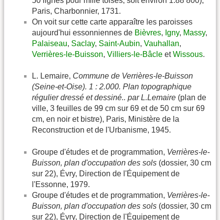
50 lignes pour mille toises, soit environ 1:88 800),
Paris, Charbonnier, 1731.
On voit sur cette carte apparaître les paroisses
aujourd'hui essonniennes de
Bièvres
,
Igny
,
Massy
,
Palaiseau
,
Saclay
,
Saint-Aubin
,
Vauhallan
,
Verrières-le-Buisson
,
Villiers-le-Bâcle
et
Wissous
.
L. Lemaire,
Commune de Verrières-le-Buisson
(Seine-et-Oise). 1 : 2.000. Plan topographique
régulier dressé et dessiné.. par L.Lemaire
(plan de
ville, 3 feuilles de 99 cm sur 69 et de 50 cm sur 69
cm, en noir et bistre), Paris, Ministère de la
Reconstruction et de l'Urbanisme, 1945.
Groupe d'études et de programmation,
Verrières-le-
Buisson, plan d'occupation des sols
(dossier, 30 cm
sur 22), Évry, Direction de l'Équipement de
l'Essonne, 1979.
Groupe d'études et de programmation,
Verrières-le-
Buisson, plan d'occupation des sols
(dossier, 30 cm
sur 22), Évry, Direction de l'Équipement de