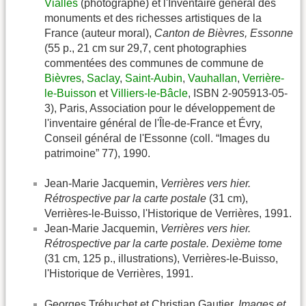
Vialles
(photographe) et l'Inventaire général des
monuments et des richesses artistiques de la
France (auteur moral),
Canton de Bièvres, Essonne
(55 p., 21 cm sur 29,7, cent photographies
commentées des communes de commune de
Bièvres
,
Saclay
,
Saint-Aubin
,
Vauhallan
,
Verrière-
le-Buisson
et
Villiers-le-Bâcle
, ISBN 2-905913-05-
3), Paris, Association pour le développement de
l'inventaire général de l'Île-de-France et Évry,
Conseil général de l'Essonne (coll. “Images du
patrimoine” 77), 1990.
Jean-Marie Jacquemin,
Verrières vers hier.
Rétrospective par la carte postale
(31 cm),
Verrières-le-Buisso, l'Historique de Verrières, 1991.
Jean-Marie Jacquemin,
Verrières vers hier.
Rétrospective par la carte postale. Dexième tome
(31 cm, 125 p., illustrations), Verrières-le-Buisso,
l'Historique de Verrières, 1991.
Georges Trébuchet et Christian Gautier,
Images et