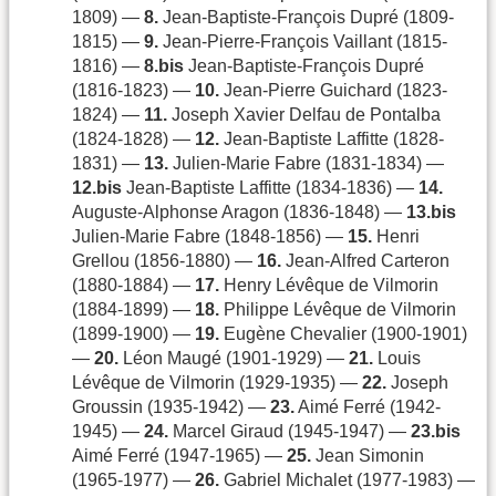
1809) —
8.
Jean-Baptiste-François Dupré (1809-
1815) —
9.
Jean-Pierre-François Vaillant (1815-
1816) —
8.bis
Jean-Baptiste-François Dupré
(1816-1823) —
10.
Jean-Pierre Guichard (1823-
1824) —
11.
Joseph Xavier Delfau de Pontalba
(1824-1828) —
12.
Jean-Baptiste Laffitte (1828-
1831) —
13.
Julien-Marie Fabre (1831-1834) —
12.bis
Jean-Baptiste Laffitte (1834-1836) —
14.
Auguste-Alphonse Aragon (1836-1848) —
13.bis
Julien-Marie Fabre (1848-1856) —
15.
Henri
Grellou (1856-1880) —
16.
Jean-Alfred Carteron
(1880-1884) —
17.
Henry Lévêque de Vilmorin
(1884-1899) —
18.
Philippe Lévêque de Vilmorin
(1899-1900) —
19.
Eugène Chevalier (1900-1901)
—
20.
Léon Maugé (1901-1929) —
21.
Louis
Lévêque de Vilmorin (1929-1935) —
22.
Joseph
Groussin (1935-1942) —
23.
Aimé Ferré (1942-
1945) —
24.
Marcel Giraud (1945-1947) —
23.bis
Aimé Ferré (1947-1965) —
25.
Jean Simonin
(1965-1977) —
26.
Gabriel Michalet (1977-1983) —