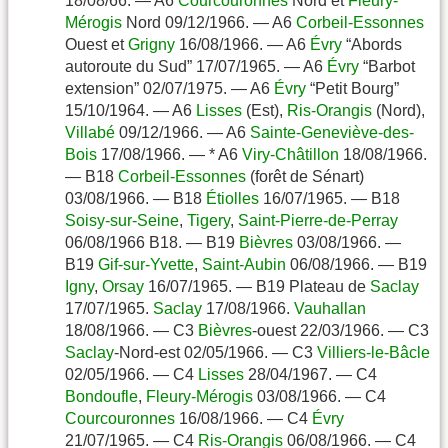
18/08/66. — A6
Courcouronnes
Nord et
Fleury-
Mérogis
Nord 09/12/1966. — A6
Corbeil-Essonnes
Ouest et
Grigny
16/08/1966. — A6
Évry
“Abords
autoroute du Sud” 17/07/1965. — A6
Évry
“Barbot
extension” 02/07/1975. — A6
Évry
“Petit Bourg”
15/10/1964. — A6
Lisses
(Est),
Ris-Orangis
(Nord),
Villabé
09/12/1966. — A6
Sainte-Geneviève-des-
Bois
17/08/1966. — * A6
Viry-Châtillon
18/08/1966.
— B18
Corbeil-Essonnes
(forêt de Sénart)
03/08/1966. — B18
Étiolles
16/07/1965. — B18
Soisy-sur-Seine
,
Tigery
,
Saint-Pierre-de-Perray
06/08/1966 B18. — B19
Bièvres
03/08/1966. —
B19
Gif-sur-Yvette
,
Saint-Aubin
06/08/1966. — B19
Igny
,
Orsay
16/07/1965. — B19 Plateau de
Saclay
17/07/1965.
Saclay
17/08/1966.
Vauhallan
18/08/1966. — C3
Bièvres
-ouest 22/03/1966. — C3
Saclay
-Nord-est 02/05/1966. — C3
Villiers-le-Bâcle
02/05/1966. — C4
Lisses
28/04/1967. — C4
Bondoufle
,
Fleury-Mérogis
03/08/1966. — C4
Courcouronnes
16/08/1966. — C4
Évry
21/07/1965. — C4
Ris-Orangis
06/08/1966. — C4