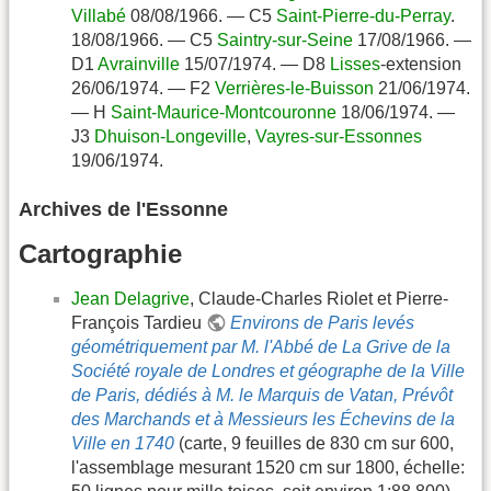
Villabé
08/08/1966. — C5
Saint-Pierre-du-Perray
.
18/08/1966. — C5
Saintry-sur-Seine
17/08/1966. —
D1
Avrainville
15/07/1974. — D8
Lisses
-extension
26/06/1974. — F2
Verrières-le-Buisson
21/06/1974.
— H
Saint-Maurice-Montcouronne
18/06/1974. —
J3
Dhuison-Longeville
,
Vayres-sur-Essonnes
19/06/1974.
Archives de l'Essonne
Cartographie
Jean Delagrive
, Claude-Charles Riolet et Pierre-
François Tardieu
Environs de Paris levés
géométriquement par M. l'Abbé de La Grive de la
Société royale de Londres et géographe de la Ville
de Paris, dédiés à M. le Marquis de Vatan, Prévôt
des Marchands et à Messieurs les Échevins de la
Ville en 1740
(carte, 9 feuilles de 830 cm sur 600,
l'assemblage mesurant 1520 cm sur 1800, échelle: