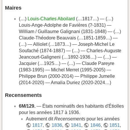
Maires
(…)
Louis-Charles Aboilard
(…1817…) — (…)
Louis-Ange-Adolphe de Favières (?-1831) —
William / Guillaume Galignani (1831-1848) — (…)
Claude-Théodore Beauvais (…1851-1859…) —
(…) — Alliolet (…1873…) — Joseph-Michel Le
Soufaché (1874-1887) — (…) — Charles-Auguste
Jeancourt-Galigneni (…1892-1936…) — (…) —
Jacquier (…1925…) — (…) — Claude Pareyre
(1983-1995) — Michel Merret (1995-2005) —
Philippe Brun (2000-2014) — Philippe Jumelle
(2014-2020) — Amalia Duriez (2020-2024…)
Recensements
6M/129.
— États nominatifs des habitants d'Étiolles
pour les années 1817 à 1936.
Autrement dit
Recensements
pour les années
1817
,
1836
,
1841
,
1846
,
1851
,