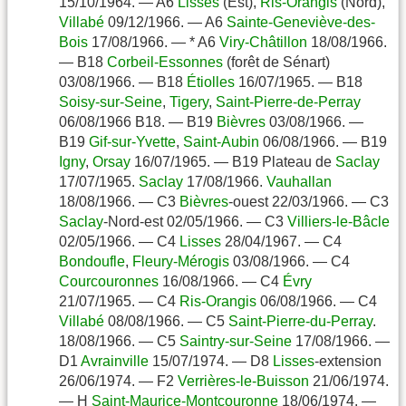
15/10/1964. — A6
Lisses
(Est),
Ris-Orangis
(Nord),
Villabé
09/12/1966. — A6
Sainte-Geneviève-des-
Bois
17/08/1966. — * A6
Viry-Châtillon
18/08/1966.
— B18
Corbeil-Essonnes
(forêt de Sénart)
03/08/1966. — B18
Étiolles
16/07/1965. — B18
Soisy-sur-Seine
,
Tigery
,
Saint-Pierre-de-Perray
06/08/1966 B18. — B19
Bièvres
03/08/1966. —
B19
Gif-sur-Yvette
,
Saint-Aubin
06/08/1966. — B19
Igny
,
Orsay
16/07/1965. — B19 Plateau de
Saclay
17/07/1965.
Saclay
17/08/1966.
Vauhallan
18/08/1966. — C3
Bièvres
-ouest 22/03/1966. — C3
Saclay
-Nord-est 02/05/1966. — C3
Villiers-le-Bâcle
02/05/1966. — C4
Lisses
28/04/1967. — C4
Bondoufle
,
Fleury-Mérogis
03/08/1966. — C4
Courcouronnes
16/08/1966. — C4
Évry
21/07/1965. — C4
Ris-Orangis
06/08/1966. — C4
Villabé
08/08/1966. — C5
Saint-Pierre-du-Perray
.
18/08/1966. — C5
Saintry-sur-Seine
17/08/1966. —
D1
Avrainville
15/07/1974. — D8
Lisses
-extension
26/06/1974. — F2
Verrières-le-Buisson
21/06/1974.
— H
Saint-Maurice-Montcouronne
18/06/1974. —