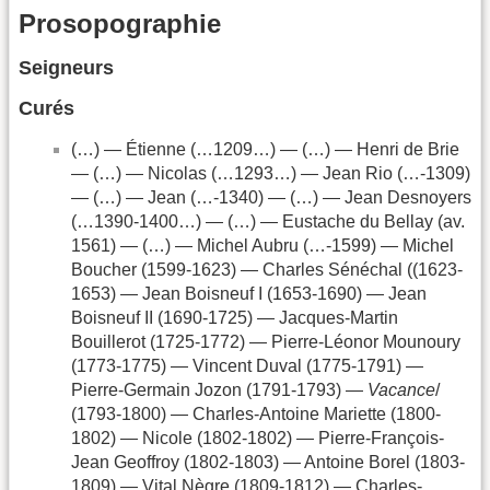
Prosopographie
Seigneurs
Curés
(…) — Étienne (…1209…) — (…) — Henri de Brie
— (…) — Nicolas (…1293…) — Jean Rio (…-1309)
— (…) — Jean (…-1340) — (…) — Jean Desnoyers
(…1390-1400…) — (…) — Eustache du Bellay (av.
1561) — (…) — Michel Aubru (…-1599) — Michel
Boucher (1599-1623) — Charles Sénéchal ((1623-
1653) — Jean Boisneuf I (1653-1690) — Jean
Boisneuf II (1690-1725) — Jacques-Martin
Bouillerot (1725-1772) — Pierre-Léonor Mounoury
(1773-1775) — Vincent Duval (1775-1791) —
Pierre-Germain Jozon (1791-1793) —
Vacance
/
(1793-1800) — Charles-Antoine Mariette (1800-
1802) — Nicole (1802-1802) — Pierre-François-
Jean Geoffroy (1802-1803) — Antoine Borel (1803-
1809) — Vital Nègre (1809-1812) — Charles-