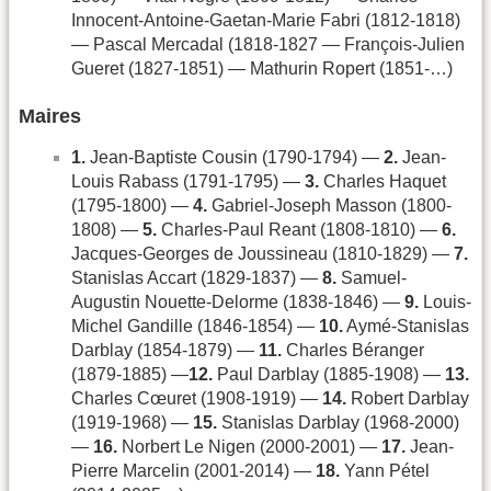
Innocent-Antoine-Gaetan-Marie Fabri (1812-1818)
— Pascal Mercadal (1818-1827 — François-Julien
Gueret (1827-1851) — Mathurin Ropert (1851-…)
Maires
1.
Jean-Baptiste Cousin (1790-1794) —
2.
Jean-
Louis Rabass (1791-1795) —
3.
Charles Haquet
(1795-1800) —
4.
Gabriel-Joseph Masson (1800-
1808) —
5.
Charles-Paul Reant (1808-1810) —
6.
Jacques-Georges de Joussineau (1810-1829) —
7.
Stanislas Accart (1829-1837) —
8.
Samuel-
Augustin Nouette-Delorme (1838-1846) —
9.
Louis-
Michel Gandille (1846-1854) —
10.
Aymé-Stanislas
Darblay (1854-1879) —
11.
Charles Béranger
(1879-1885) —
12.
Paul Darblay (1885-1908) —
13.
Charles Cœuret (1908-1919) —
14.
Robert Darblay
(1919-1968) —
15.
Stanislas Darblay (1968-2000)
—
16.
Norbert Le Nigen (2000-2001) —
17.
Jean-
Pierre Marcelin (2001-2014) —
18.
Yann Pétel