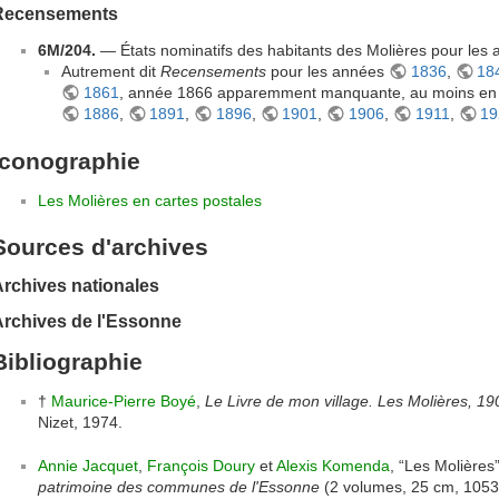
Recensements
6M/204.
— États nominatifs des habitants des Molières pour les
Autrement dit
Recensements
pour les années
1836
,
18
1861
, année 1866 apparemment manquante, au moins en 
1886
,
1891
,
1896
,
1901
,
1906
,
1911
,
19
Iconographie
Les Molières en cartes postales
Sources d'archives
rchives nationales
Archives de l'Essonne
Bibliographie
†
Maurice-Pierre Boyé
,
Le Livre de mon village. Les Molières, 1
Nizet, 1974.
Annie Jacquet
,
François Doury
et
Alexis Komenda
, “Les Molières”
patrimoine des communes de l'Essonne
(2 volumes, 25 cm, 1053 p.