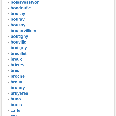
boissyssstyon
bondoufle
boullay
bouray
boussy
boutervilliers
boutigny
bouville
bretigny
breuillet
breux
brieres
briis
broche
brouy
brunoy
bruyeres
buno
bures
carte