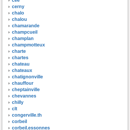
cee
cerny
chalo
chalou
chamarande
champcueil
champlan
champmotteux
charte
chartes
chateau
chateaux
chatignonville
chauffour
cheptainville
chevannes
chilly
clt
congerville.th
corbeil
corbeil.essonnes