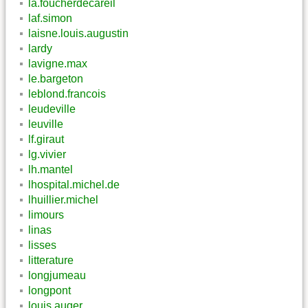
la.foucherdecareil
laf.simon
laisne.louis.augustin
lardy
lavigne.max
le.bargeton
leblond.francois
leudeville
leuville
lf.giraut
lg.vivier
lh.mantel
lhospital.michel.de
lhuillier.michel
limours
linas
lisses
litterature
longjumeau
longpont
louis.auger