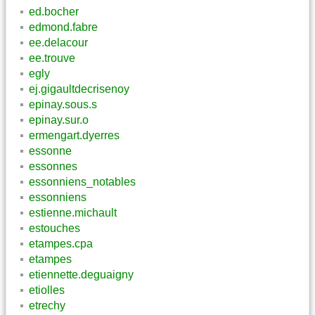
ed.bocher
edmond.fabre
ee.delacour
ee.trouve
egly
ej.gigaultdecrisenoy
epinay.sous.s
epinay.sur.o
ermengart.dyerres
essonne
essonnes
essonniens_notables
essonniens
estienne.michault
estouches
etampes.cpa
etampes
etiennette.deguaigny
etiolles
etrechy