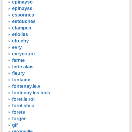
epinayso
epinayss
essonnes
estouches
etampes
etiolles
etrechy
evry
evrycourc
ferme
ferte.alais
fleury
fontaine
fontenay.le.v
fontenay.les.briis
foret.le.roi
foret.ste.c
forets
forges
gif
gironville