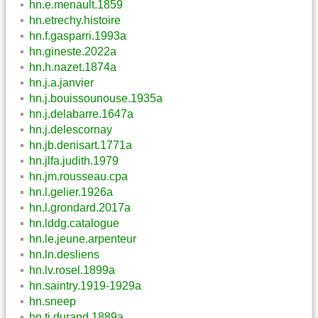
hn.e.menault.1859
hn.etrechy.histoire
hn.f.gasparri.1993a
hn.gineste.2022a
hn.h.nazet.1874a
hn.j.a.janvier
hn.j.bouissounouse.1935a
hn.j.delabarre.1647a
hn.j.delescornay
hn.jb.denisart.1771a
hn.jlfa.judith.1979
hn.jm.rousseau.cpa
hn.l.gelier.1926a
hn.l.grondard.2017a
hn.lddg.catalogue
hn.le.jeune.arpenteur
hn.ln.desliens
hn.lv.rosel.1899a
hn.saintry.1919-1929a
hn.sneep
hn.tj.durand.1889a