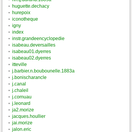
huguette.dechacy
hurepoix
iconotheque
igny
index
instr.grandeencyclopedie
isabeau.deversailles
isabeau01.dyerres
isabeau02.dyerres
itteville
j.barbier.n.boubounelle.1883a
j.bonischarancle
j.canal
j.chaleil
j.cornuau
j.leonard
ja2.morize
jacques.houllier
jai.morize
jalon.eric