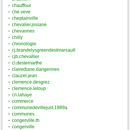
chauffour
che.veve
cheptainville
chevalier.josiane
chevannes
chilly
chronologie
cj.brandelysgreendestmarsault
cjb.chevallier
cl.destemarthe
clairediane.dangennes
clauzel.jean
clemence.desgrez
clemence.leloup
cn.lahaye
commerce
communedevillejust.1989a
communes
congerville.th
congerville