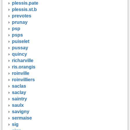
plessis.pate
plessis.st.b
prevotes
prunay
psp
psps
puiselet
pussay
quincy
richarville
ris.orangis
roinville
roinvilliers
saclas
saclay
saintry
saulx
savigny
sermaise
sig