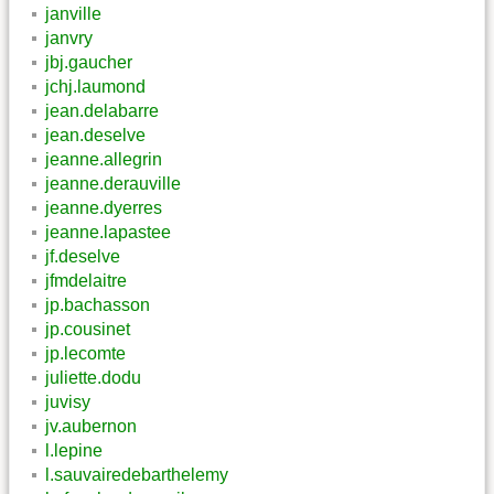
janville
janvry
jbj.gaucher
jchj.laumond
jean.delabarre
jean.deselve
jeanne.allegrin
jeanne.derauville
jeanne.dyerres
jeanne.lapastee
jf.deselve
jfmdelaitre
jp.bachasson
jp.cousinet
jp.lecomte
juliette.dodu
juvisy
jv.aubernon
l.lepine
l.sauvairedebarthelemy