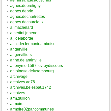
ae.hersantdestousches
agnes.debretigny
agnes.debrie
agnes.dechartrettes
agnes.decourciaux
al.machelard
albertini.jnbenoit
alj.delaborde
almt.declermontdamboise
angerville
angervilliers
anne.delarainville
anonyme.1587.levraydiscours
antoinette.deluxembourg
archivage
archives.ad78
archives.belesbat.1742
archives
arm.guillon
armoire
armoire02par.communes