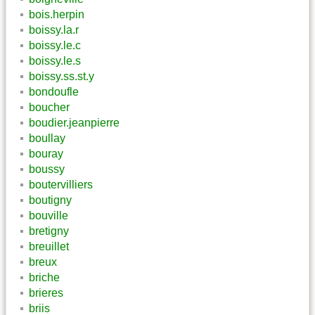
bois.herpin
boissy.la.r
boissy.le.c
boissy.le.s
boissy.ss.st.y
bondoufle
boucher
boudier.jeanpierre
boullay
bouray
boussy
boutervilliers
boutigny
bouville
bretigny
breuillet
breux
briche
brieres
briis