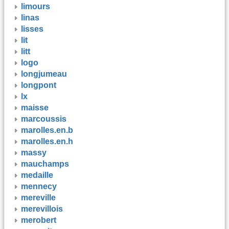
limours
linas
lisses
lit
litt
logo
longjumeau
longpont
lx
maisse
marcoussis
marolles.en.b
marolles.en.h
massy
mauchamps
medaille
mennecy
mereville
merevillois
merobert