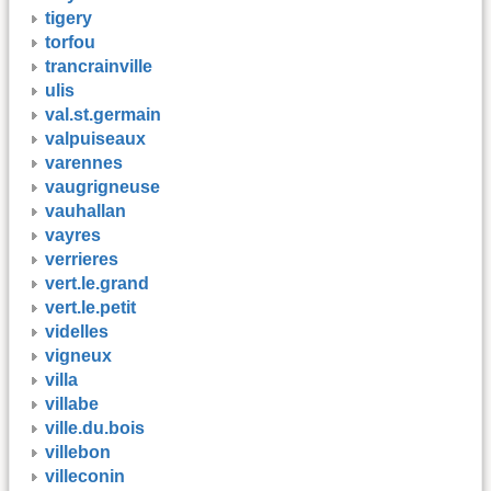
tigery
torfou
trancrainville
ulis
val.st.germain
valpuiseaux
varennes
vaugrigneuse
vauhallan
vayres
verrieres
vert.le.grand
vert.le.petit
videlles
vigneux
villa
villabe
ville.du.bois
villebon
villeconin