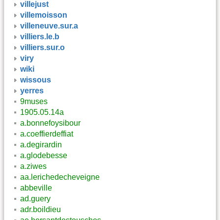
villejust
villemoisson
villeneuve.sur.a
villiers.le.b
villiers.sur.o
viry
wiki
wissous
yerres
9muses
1905.05.14a
a.bonnefoysibour
a.coeffierdeffiat
a.degirardin
a.glodebesse
a.ziwes
aa.lerichedecheveigne
abbeville
ad.guery
adr.boildieu