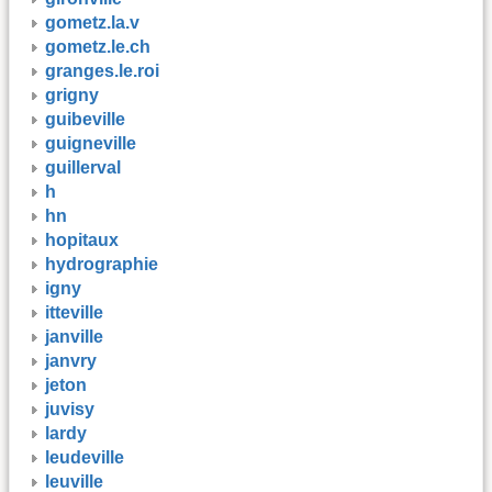
gometz.la.v
gometz.le.ch
granges.le.roi
grigny
guibeville
guigneville
guillerval
h
hn
hopitaux
hydrographie
igny
itteville
janville
janvry
jeton
juvisy
lardy
leudeville
leuville