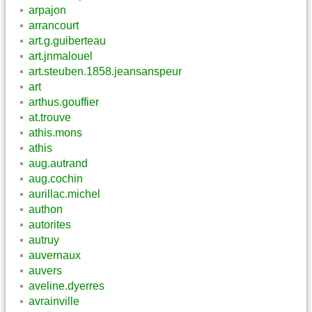
arpajon
arrancourt
art.g.guiberteau
art.jnmalouel
art.steuben.1858.jeansanspeur
art
arthus.gouffier
at.trouve
athis.mons
athis
aug.autrand
aug.cochin
aurillac.michel
authon
autorites
autruy
auvernaux
auvers
aveline.dyerres
avrainville