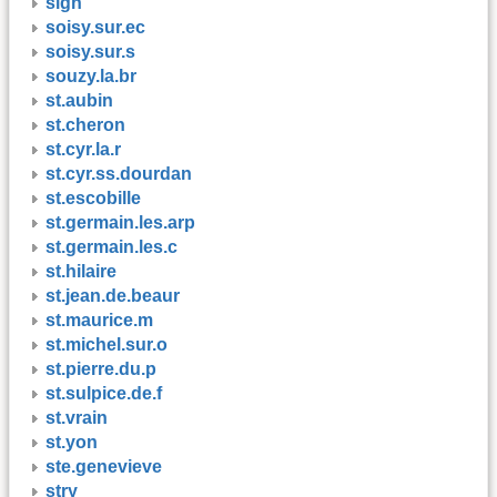
sign
soisy.sur.ec
soisy.sur.s
souzy.la.br
st.aubin
st.cheron
st.cyr.la.r
st.cyr.ss.dourdan
st.escobille
st.germain.les.arp
st.germain.les.c
st.hilaire
st.jean.de.beaur
st.maurice.m
st.michel.sur.o
st.pierre.du.p
st.sulpice.de.f
st.vrain
st.yon
ste.genevieve
stry