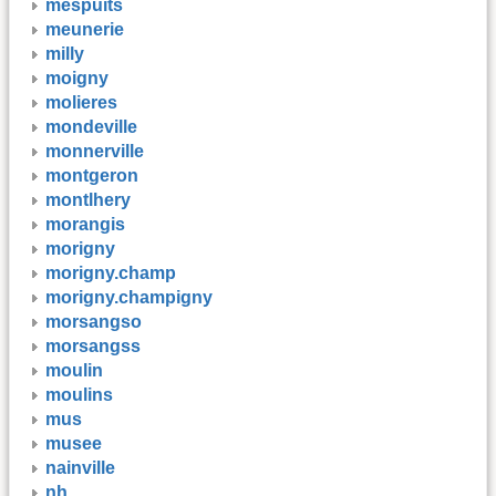
mespuits
meunerie
milly
moigny
molieres
mondeville
monnerville
montgeron
montlhery
morangis
morigny
morigny.champ
morigny.champigny
morsangso
morsangss
moulin
moulins
mus
musee
nainville
nh