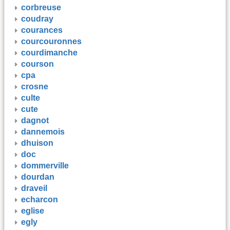
corbreuse
coudray
courances
courcouronnes
courdimanche
courson
cpa
crosne
culte
cute
dagnot
dannemois
dhuison
doc
dommerville
dourdan
draveil
echarcon
eglise
egly