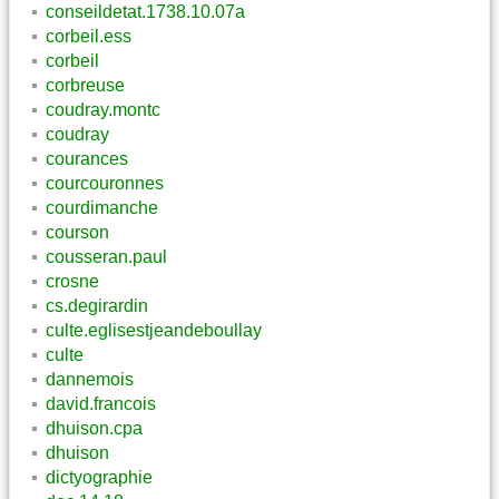
conseildetat.1738.10.07a
corbeil.ess
corbeil
corbreuse
coudray.montc
coudray
courances
courcouronnes
courdimanche
courson
cousseran.paul
crosne
cs.degirardin
culte.eglisestjeandeboullay
culte
dannemois
david.francois
dhuison.cpa
dhuison
dictyographie