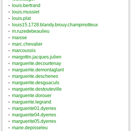
louis.bertrand
louis.mussiet
louis.plat
louis15.1728.blandy.brouy.champmotteux
m.ruzedebeaulieu
maisse
marc.chevalier
marcoussis
margottin.jacques.julien
marguerite.decourtenay
marguerite.demontaglant
marguerite.deschenes
marguerite.desguaculs
marguerite.destouteville
marguerite.dorouer
marguerite.legrand
marguerite01.dyerres
marguerite04.dyerres
marguerite05.dyerres
marie.depisseleu