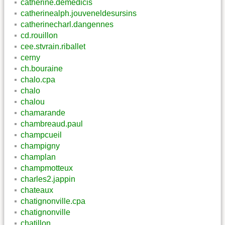
catherine.demedicis
catherinealph.jouveneldesursins
catherinecharl.dangennes
cd.rouillon
cee.stvrain.riballet
cerny
ch.bouraine
chalo.cpa
chalo
chalou
chamarande
chambreaud.paul
champcueil
champigny
champlan
champmotteux
charles2.jappin
chateaux
chatignonville.cpa
chatignonville
chatillon