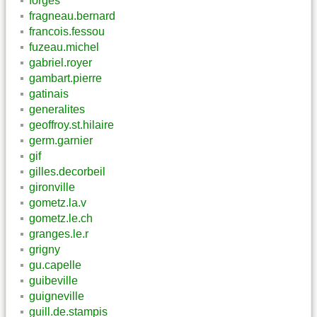
forges
fragneau.bernard
francois.fessou
fuzeau.michel
gabriel.royer
gambart.pierre
gatinais
generalites
geoffroy.st.hilaire
germ.garnier
gif
gilles.decorbeil
gironville
gometz.la.v
gometz.le.ch
granges.le.r
grigny
gu.capelle
guibeville
guigneville
guill.de.stampis