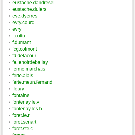
eustache.dandresel
eustache.dulers
eve.dyerres
evry.courc
evry
f.cottu
f.dumant
fcg.colmont
fd.delacour
fe.lenoirdeballay
ferme.marchais
ferte.alais
ferte.meun.fernand
fleury
fontaine
fontenay.le.v
fontenay.les.b
foret.le.r
foret.senart
foret.ste.c