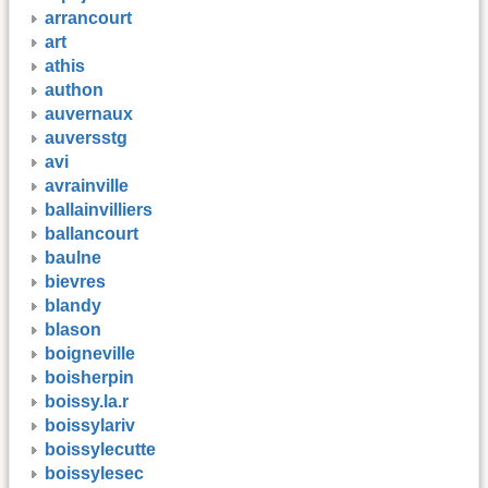
arrancourt
art
athis
authon
auvernaux
auversstg
avi
avrainville
ballainvilliers
ballancourt
baulne
bievres
blandy
blason
boigneville
boisherpin
boissy.la.r
boissylariv
boissylecutte
boissylesec