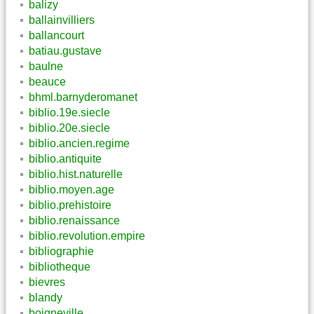
balizy
ballainvilliers
ballancourt
batiau.gustave
baulne
beauce
bhml.barnyderomanet
biblio.19e.siecle
biblio.20e.siecle
biblio.ancien.regime
biblio.antiquite
biblio.hist.naturelle
biblio.moyen.age
biblio.prehistoire
biblio.renaissance
biblio.revolution.empire
bibliographie
bibliotheque
bievres
blandy
boigneville