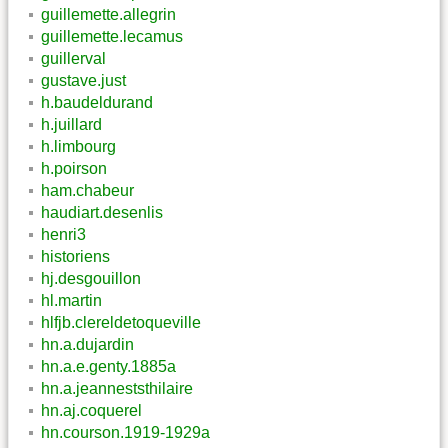
guillemette.allegrin
guillemette.lecamus
guillerval
gustave.just
h.baudeldurand
h.juillard
h.limbourg
h.poirson
ham.chabeur
haudiart.desenlis
henri3
historiens
hj.desgouillon
hl.martin
hlfjb.clereldetoqueville
hn.a.dujardin
hn.a.e.genty.1885a
hn.a.jeanneststhilaire
hn.aj.coquerel
hn.courson.1919-1929a